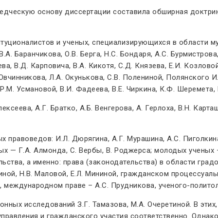
дческую основу диссертации составила обширная доктрин
ционалистов и ученых, специализирующихся в области муниц
.А. Баранчикова, О.В. Берга, Н.С. Бондаря, А.С. Бурмистрова, 
, В.Д. Карповича, В.А. Кикотя, С.Д. Князева, Е.И. Козловой,
 Овчинникова, Л.А. Окунькова, С.В. Полениной, Полянского И.А
 Р.М. Усмановой, В.И. Фадеева, В.Е. Чиркина, К.Ф. Шеремета,
еева, А.Г. Братко, А.Б. Венгерова, А. Герлоха, В.Н. Карташо
равоведов: И.Л. Дюрягина, А.Г. Мурашина, А.С. Пиголкина, 
х — Г.А. Алмонда, С. Вербы, В. Роджерса; молодых ученых –
ства, а именно: права (законодательства) в области градо
ной, Н.В. Маловой, Е.Л. Мининой, гражданском процессуальн
, международном праве – А.С. Прудникова, ученого-политол
нных исследований З.Г. Тамазова, М.А. Очеретиной. В этих
управления и гражданского участия соответственно. Однак