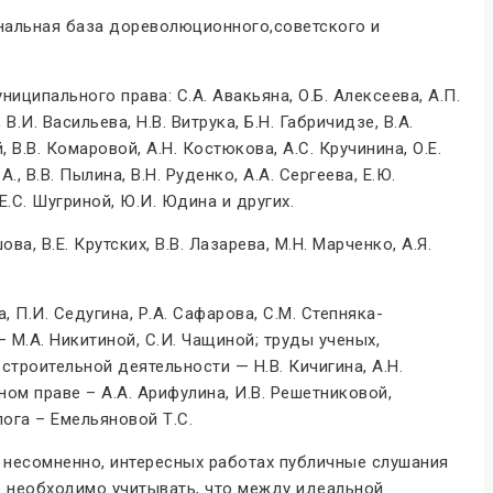
альная база дореволюционного,советского и
ипального права: С.А. Авакьяна, О.Б. Алексеева, А.П.
В.И. Васильева, Н.В. Витрука, Б.Н. Габричидзе, В.А.
 В.В. Комаровой, А.Н. Костюкова, А.С. Кручинина, О.Е.
., В.В. Пылина, В.Н. Руденко, А.А. Сергеева, Е.Ю.
 Е.С. Шугриной, Ю.И. Юдина и других.
ва, В.Е. Крутских, В.В. Лазарева, М.Н. Марченко, А.Я.
П.И. Седугина, Р.А. Сафарова, С.М. Степняка-
 М.А. Никитиной, С.И. Чащиной; труды ученых,
строительной деятельности — Н.В. Кичигина, А.Н.
ом праве – А.А. Арифулина, И.В. Решетниковой,
ога – Емельяновой Т.С.
, несомненно, интересных работах публичные слушания
о необходимо учитывать, что между идеальной