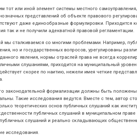
м тот или иной элемент системы местного самоуправления,
однозначных представлений об объекте правового регулиро
сутствуют даже единообразные формулировки. Приходится к
я так и не получили адекватной правовой регламентации.
й мы сталкиваемся со многими проблемами. Например, публ
ения, но и государственных вопросов, урегулированы разли
данного явления, нормы отраслей права не всегда коррели
личными слушаниями, приходится на муниципальный уровен
действует скорее по наитию, нежели имея четкие представл
а.
его законодательной формализации должны быть положены 
льны. Такие исследования ведутся. Вместе с тем, автор ст
ько теоретических основ публичных слушаний как институт
ождественности публичных слушаний в муниципальном прав
и публичных слушаний и реально складывающих общественн
ие исследования.