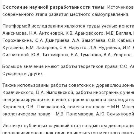
Состояние научной разработанности темы.
Источникове
современного этапа развития местного самоуправления.
Платформой исследования являются труды ученых-конститу
Анисимова, Н.А. Антоновой, К.В. Арановского, М.В. Баглая, В
Горожанкина, Ю.А. Дмитриева, А.А. Замотаева, С.В. Кабышева
Кутафина, Б.М. Лазарева, С.В. Нарутто, Л.А. Нудненко, И.И.
Ситниковой, Ю.А. Тихомирова, В.А. Туманова, А.А. Уварова,
Большое значение имеют работы теоретиков права: С.С. Алекс
Сухарева и других.
Также использованы работы советских и дореволюционных п
Кравчинского, Ц.А. Ямпольской, работы иностранных учены
специализирующихся в иных отраслях права и законодатель
Королева, О.В. Плешаковой, земельном праве – М.Н. Малеи
экологическом праве – М.В. Пономарева, А.Ю. Семьяновой
Институт публичных слушаний стал предметом диссертацио
про­анализированы как один из институтов местного само