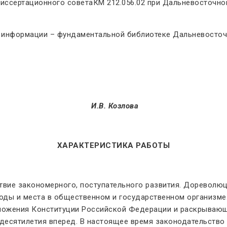
 диссертационного советаКМ 212.056.02 при Дальневосточном
.
 информации – фундаментальной библиотеке Дальневосточно
ук, доцент
И.В. Козлова
ХАРАКТЕРИСТИКА РАБОТЫ
ствие закономерного, поступательного развития. Дореволю
оды и места в общественном и государственном организме.
ложения Конституции Российской Федерации и раскрывающ
десятилетия вперед. В настоящее время законодательство