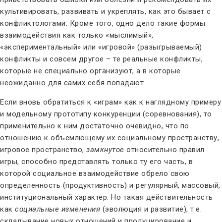
культивировать, развивать и укреплять, как это бывает с
конфликтологами. Кроме того, одно дело такие формы
взаимодействия как только «мыслимый»,
«экспериментальный» или «игровой» (разыгрываемый)
конфликты и совсем другое – те реальные конфликты,
которые не специально организуют, а в которые
неожиданно для самих себя попадают.
Если вновь обратиться к «играм» как к наглядному примеру
и модельному прототипу конкуренции (соревнования), то
применительно к ним достаточно очевидно, что по
отношению к объемлющему их социальному пространству,
игровое пространство,
замкнутое
относительно правил
игры, способно представлять только ту его часть, в
которой социальное взаимодействие обрело свою
определенность (продуктивность) и регулярный, массовый,
институциональный характер. Но такая действительность
как
социальные изменения
(эволюция и развитие), т.е.
складывание новых отношений и продуцирование и