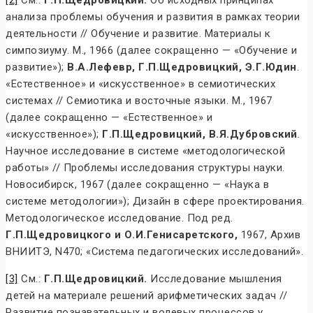
[2]
См.:
Г.П.Щедровицкий.
Об исходных принципах
анализа проблемы обучения и развития в рамках теории
деятельности // Обучение и развитие. Материалы к
симпозиуму. М., 1966 (далее сокращенно — «Обучение и
развитие»);
В.А.Лефевр, Г.П.Щедровицкий, Э.Г.Юдин
.
«Естественное» и «искусственное» в семиотических
системах // Семиотика и восточные языки. М., 1967
(далее сокращенно — «Естественное» и
«искусственное»);
Г.П.Щедровицкий,
В.Я.Дубровский
.
Научное исследование в системе «методологической
работы» // Проблемы исследования структуры науки.
Новосибирск, 1967 (далее сокращенно — «Наука в
системе методологии»); Дизайн в сфере проектирования.
Методологическое исследование. Под ред.
Г.П.Щедровицкого и О.И.Генисаретского,
1967, Архив
ВНИИТЭ, N470; «Система педагогических исследований».
[3]
См.:
Г.П.Щедровицкий.
Исследование мышления
детей на материале решений арифметических задач //
Развитие познавательных и волевых процессов у