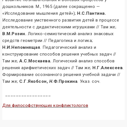
дошкольников. М., 1965 (далее сокращенно —
«Исследование мышления детей»);
Н.С.Пантина.
Исследование умственного развития детей в процессе
деятельности с дидактическими игрушками // Там же;
В.М.Розин.
Логико-семиотический анализ знаковых
средств геометрии // Педагогика и логика;
Н.И.Непомнящая
.
Педагогический анализ и
конструирование способов решения учебных задач //
Там же;
А.С.Москаева.
Логический анализ способов
решения арифметических задач // Там же;
Н.Г.Алексеев
.
Формирование осознанного решения учебной задачи //
Там же;
С.Г.Якобсон,
Н
.Ф.Прокина
.
Указ. соч.
_________________
Для философствующих конфликтологов
Конфликтология и конфликты