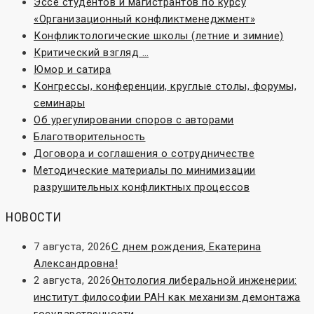
Эссе студентов и магистрантов по курсу
«Организационный конфликтменеджмент»
Конфликтологические школы (летние и зимние)
Критический взгляд …
Юмор и сатира
Конгрессы, конференции, круглые столы, форумы,
семинары
Об урегулировании споров с авторами
Благотворительность
Договора и соглашения о сотрудничестве
Методические материалы по минимизации
разрушительных конфликтных процессов
НОВОСТИ
7 августа, 2026
С днем рождения, Екатерина
Александровна!
2 августа, 2026
Онтология либеральной инженерии:
институт философии РАН как механизм демонтажа