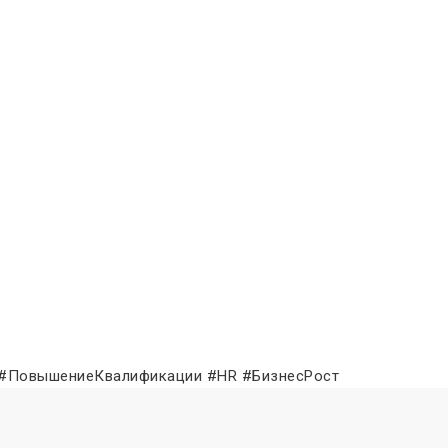
 #ПовышениеКвалификации #HR #БизнесРост