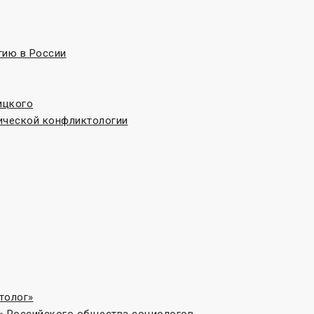
гию в России
ицкого
ической конфликтологии
толог»