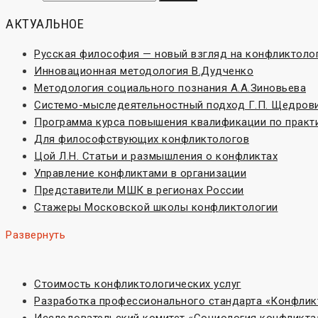
АКТУАЛЬНОЕ
Русская философия — новый взгляд на конфликтоло
Инновационная методология В.Дудченко
Методология социального познания А.А.Зиновьева
Системо-мыследеятельностный подход Г.П. Щедров
Программа курса повышения квалификации по практ
Для философствующих конфликтологов
Цой Л.Н. Статьи и размышления о конфликтах
Управление конфликтами в организации
Представители МШК в регионах России
Стажеры Московской школы конфликтологии
Развернуть
Стоимость конфликтологических услуг
Разработка профессионального стандарта «Конфлик