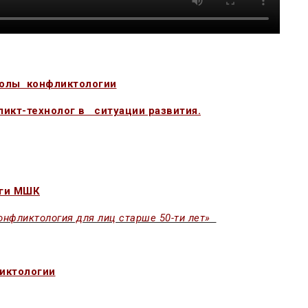
колы конфликтологии
ликт-технолог в ситуации развития.
оги МШК
онфликтология для лиц старше 50-ти лет»
иктологии