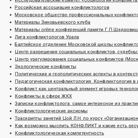
Исследовательский комитет «Социoлогия конфликта
Российская ассоциация конфликтологов
Московское общество профессиональных конфликт
Материалы Зиновьевского клуба
Материалы online конференций памяти Г.П.Щедровиц
Лига конфликтологов Урала
Балтийское отделение Московской школы конфликт
Центр разрешения социальных конфликтов, судебных
Центр урегулирования социальных конфликтов (Моск
Экологические конфликты
Политические и геополитические аспекты в контекс
Педагогическая конфликтология. Конфликтология в
Конфликт как центральный элемент игровых техноло
Конфликты в сфере ЖКХ
Записки конфликтолога: самое интересное из практи
Конфликтологические аксиомы
Траскрипты занятий Цой Л.Н. по курсу «Организаци
Как возможно мыслить КОНФЛИКТ и какие есть ресу
Конфликтологическая компетентность