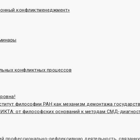
ционный конфликтменеджмент»
еминары
льных конфликтных процессов
ровна!
нститут философии РАН как механизм демонтажа государст
ТА: от философских оснований к методам СМД-диагнос
й профессионально-рефлексивную деятельность, связанную