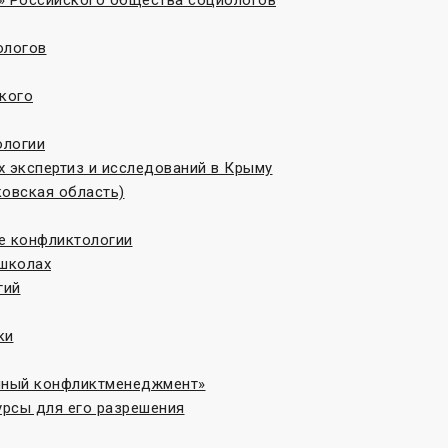
» Российского общества социологов
ологов
кого
ологии
 экспертиз и исследований в Крыму
овская область)
те конфликтологии
 школах
гий
ки
онный конфликтменеджмент»
рсы для его разрешения