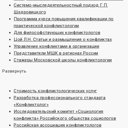
Системо-мыследеятельностный подход Г.П.
Щедровицкого
Программа курса повышения квалификации по
практической конфликтологии
Для философствующих конфликтологов
Цой Л.Н. Статьи и размышления о конфликтах
Управление конфликтами в организации
Представители МШК в регионах России
Стажеры Московской школы конфликтологии
Развернуть
Стоимость конфликтологических услуг
Разработка профессионального стандарта
«Конфликтолог»
Исследовательский комитет «Социoлогия
конфликта» Российского общества социологов
Российская ассоциация конфликтологов