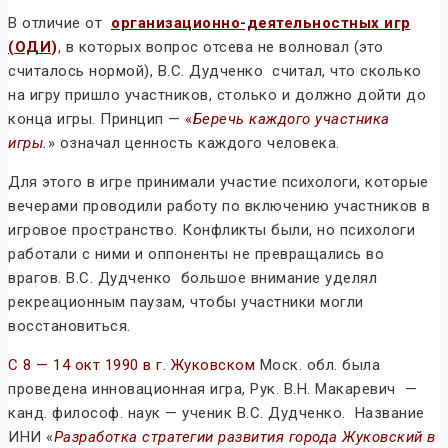
В отличие от
организационно-деятельностных игр
(ОДИ
)
, в которых вопрос отсева не волновал (это
считалось нормой), В.С. Дудченко считал, что сколько
на игру пришло участников, столько и должно дойти до
конца игры. Принцип —
«
Беречь каждого участника
игры.
» означал ценность каждого человека.
Для этого в игре принимали участие психологи, которые
вечерами проводили работу по включению участников в
игровое пространство. Конфликты были, но психологи
работали с ними и оппоненты не превращались во
врагов. В.С. Дудченко большое внимание уделял
рекреационным паузам, чтобы участники могли
восстановиться.
С 8 — 14 окт 1990 в г. Жуковском
Моск. обл. была
проведена инновационная игра, Рук. В.Н. Макаревич —
канд. философ. наук — ученик В.С. Дудченко. Название
ИНИ «
Разработка стратегии развития города Жуковский в