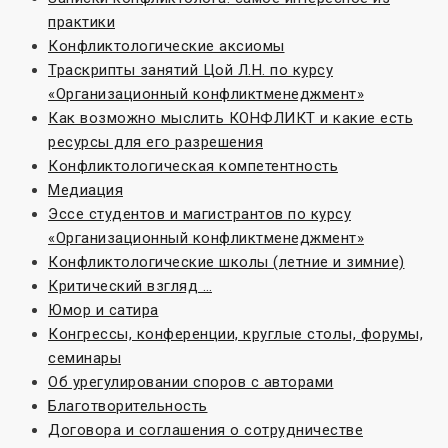
практики
Конфликтологические аксиомы
Траскрипты занятий Цой Л.Н. по курсу
«Организационный конфликтменеджмент»
Как возможно мыслить КОНФЛИКТ и какие есть
ресурсы для его разрешения
Конфликтологическая компетентность
Медиация
Эссе студентов и магистрантов по курсу
«Организационный конфликтменеджмент»
Конфликтологические школы (летние и зимние)
Критический взгляд …
Юмор и сатира
Конгрессы, конференции, круглые столы, форумы,
семинары
Об урегулировании споров с авторами
Благотворительность
Договора и соглашения о сотрудничестве