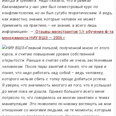
иногда и тренинга. Надо сказать, что в рамках
бакалавриата у нас уже был семестровый курс по
конфликтологии, но он был сугубо теоретическим. А ведь,
как известно, знания, которые человек не может
применить на практике,— не знания, а всего лишь
информация». —
Отзывы магистрантов 1/г обучения ф-та
менеджмента НИУ ВШЭ — 2006 г
.
«Главной пользой, полученной мною от этого
курса, я считаю повышение уровня собственной
открытости. Раньше я считал себе не очень застенчивым
человеком. После пары занятий я понял, что не прав и
понял, что надо работать над собой – ведь человеку,
которого нельзя сбить с толку проще добиться успеха.
Я уверен, что значимость многого из того, что я услышал
до меня пока не дошла. Однако большего всего меня
потрясло то, что говорилось на многих занятиях о темах
манипуляции. Это позволило по-новому взглянуть на мои
отношения со многими людьми, на те моменты, которым