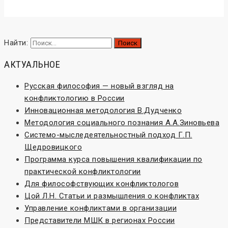
Конфликтология и конфликты
Найти:
АКТУАЛЬНОЕ
Русская философия — новый взгляд на
конфликтологию в России
Инновационная методология В.Дудченко
Методология социального познания А.А.Зиновьева
Системо-мыследеятельностный подход Г.П.
Щедровицкого
Программа курса повышения квалификации по
практической конфликтологии
Для философствующих конфликтологов
Цой Л.Н. Статьи и размышления о конфликтах
Управление конфликтами в организации
Представители МШК в регионах России