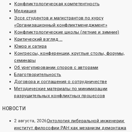
Конфликтологическая компетентность
Медиация
Эссе студентов и магистрантов по курсу
«Организационный конфликтменеджмент»
Конфликтологические школы (летние и зимние)
Критический взгляд …
Юмор и сатира
Конгрессы, конференции, круглые столы, форумы,
семинары
Об урегулировании споров с авторами
Благотворительность
Договора и соглашения о сотрудничестве
Методические материалы по минимизации
разрушительных конфликтных процессов
НОВОСТИ
2 августа, 2026
Онтология либеральной инженерии:
институт философии РАН как механизм демонтажа