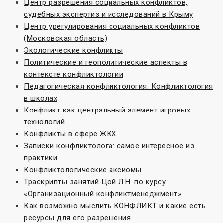
Центр разрешения социальных конфликтов,
судебных экспертиз и исследований в Крыму
Центр урегулирования социальных конфликтов
(Московская область)
Экологические конфликты
Политические и геополитические аспекты в
контексте конфликтологии
Педагогическая конфликтология. Конфликтология
в школах
Конфликт как центральный элемент игровых
технологий
Конфликты в сфере ЖКХ
Записки конфликтолога: самое интересное из
практики
Конфликтологические аксиомы
Траскрипты занятий Цой Л.Н. по курсу
«Организационный конфликтменеджмент»
Как возможно мыслить КОНФЛИКТ и какие есть
ресурсы для его разрешения