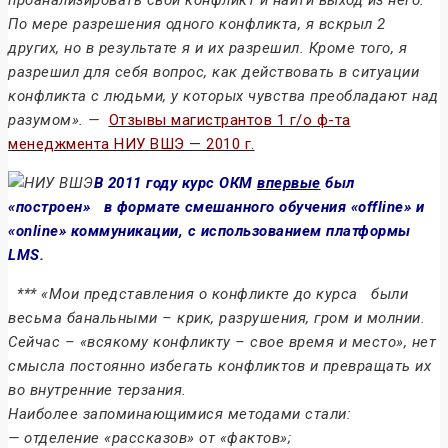
По мере разрешения одного конфликта, я вскрыл 2
других, но в результате я и их разрешил. Кроме того, я
разрешил для себя вопрос, как действовать в ситуации
конфликта с людьми, у которых чувства преобладают над
разумом». —
Отзывы магистрантов 1 г/о ф-та
менеджмента НИУ ВШЭ — 2010 г.
В 2011 году курс ОКМ
впервые
был
«построен» в формате смешанного обучения «offline» и
«online» коммуникации, с использованием платформы
LMS.
*** «Мои представления о конфликте до курса были
весьма банальными – крик, разрушения, гром и молнии.
Сейчас – «всякому конфликту – свое время и место», нет
смысла постоянно избегать конфликтов и превращать их
во внутренние терзания.
Наиболее запоминающимися методами стали:
— отделение «рассказов» от «фактов»;