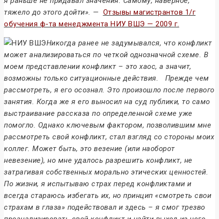
я раньше не придавал значения. Самому, наверное,
тяжело до этого дойти». —
Отзывы магистрантов 1/г
обучения ф-та менеджмента НИУ ВШЭ — 2009 г.
Никогда ранее не задумывался, что конфликт
может анализироваться по четкой однозначной схеме. В
моем представлении конфликт – это хаос, а значит,
возможны только ситуационные действия.
Прежде чем
рассмотреть, я его осознал. Это произошло после первого
занятия. Когда же я его выносил на суд публики, то само
выстраивание рассказа по определенной схеме уже
помогло. Однако ключевым фактором, позволившим мне
рассмотреть свой конфликт, стал взгляд со стороны моих
коллег.
Может быть, это везение (или наоборот
невезение), но мне удалось разрешить конфликт, не
затрагивая собственных морально этических ценностей.
По жизни, я испытываю страх перед конфликтами и
всегда стараюсь избегать их, но принцип «смотреть свои
страхам в глаза» подействовал и здесь – я смог трезво
проанализировать свой конфликт и найти выход из него.