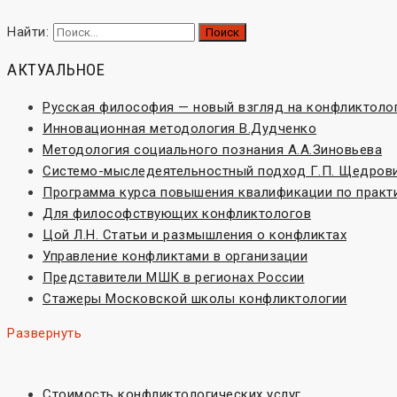
Найти:
АКТУАЛЬНОЕ
Русская философия — новый взгляд на конфликтоло
Инновационная методология В.Дудченко
Методология социального познания А.А.Зиновьева
Системо-мыследеятельностный подход Г.П. Щедров
Программа курса повышения квалификации по практ
Для философствующих конфликтологов
Цой Л.Н. Статьи и размышления о конфликтах
Управление конфликтами в организации
Представители МШК в регионах России
Стажеры Московской школы конфликтологии
Развернуть
Стоимость конфликтологических услуг