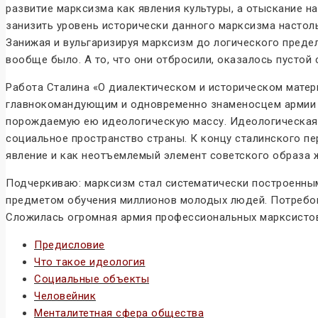
развитие марксизма как явления культуры, а отыскание на
занизить уровень исторически данного марксизма настол
Занижая и вульгаризируя марксизм до логического предел
вообще было. А то, что они отбросили, оказалось пусто
Работа Сталина «О диалектическом и историческом матер
главнокомандующим и одновременно знаменосцем армии п
порождаемую ею идеологическую массу. Идеологическая 
социальное пространство страны. К концу сталинского п
явление и как неотъемлемый элемент советского образа 
Подчеркиваю: марксизм стал систематически построенным
предметом обучения миллионов молодых людей. Потребова
Сложилась огромная армия профессиональных марксисто
Предисловие
Что такое идеология
Социальные объекты
Человейник
Менталитетная сфера общества