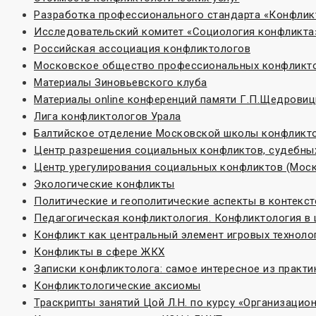
Разработка профессионального стандарта «Конфлик
Исследовательский комитет «Социoлогия конфликта
Российская ассоциация конфликтологов
Московское общество профессиональных конфликт
Материалы Зиновьевского клуба
Материалы online конференций памяти Г.П.Щедровиц
Лига конфликтологов Урала
Балтийское отделение Московской школы конфликт
Центр разрешения социальных конфликтов, судебных
Центр урегулирования социальных конфликтов (Моск
Экологические конфликты
Политические и геополитические аспекты в контекс
Педагогическая конфликтология. Конфликтология в
Конфликт как центральный элемент игровых техноло
Конфликты в сфере ЖКХ
Записки конфликтолога: самое интересное из практи
Конфликтологические аксиомы
Траскрипты занятий Цой Л.Н. по курсу «Организаци