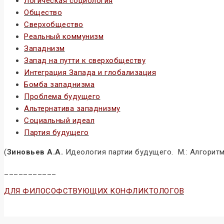
Логическая социология
Общество
Сверхобщество
Реальный коммунизм
Западнизм
Запад на путти к сверхобществу
Интеграция Запада и глобализация
Бомба западнизма
Проблема будущего
Альтернатива западнизму
Социальный идеал
Партия будущего
(
Зиновьев А.А.
Идеология партии будущего. М.: Алгоритм,
___________
ДЛЯ ФИЛОСОФСТВУЮЩИХ КОНФЛИКТОЛОГОВ