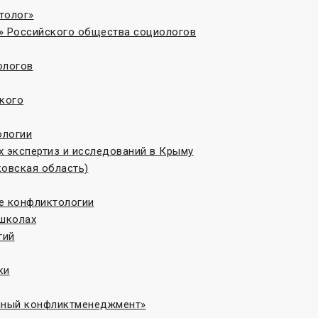
толог»
» Российского общества социологов
ологов
кого
ологии
 экспертиз и исследований в Крыму
овская область)
те конфликтологии
 школах
гий
ки
онный конфликтменеджмент»