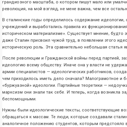
грандиозного масштаба, о котором пишут мало или умалч
революция, на мой взгляд, не мене важна, чем все остальн
В сталинские годы определилось содержание идеологии, 
учреждений и выработались правила их функционировани
историческом материализме». Существует мнение, будто эт
даже Сталин присвоил чужой труд, в появлении этого иде
историческую роль. Эта сравнительно небольшая статья 
После революции и Гражданской войны перед партией, захв
идеологию всему обществу. Иначе она у власти не удержа
армии специалистов — идеологических работников, созда
чем приходилось иметь дело сначала? Малограмотное и б
«буржуазной» идеологии. Партийные теоретики — недоучки
марксизм они знали так себе. И теперь, когда возникла 
беспомощными.
Нужны были идеологические тексты, соответствующие воз
обращаться к массам. Те люди, которые создавали сталин
аналогичное положению студентов, которым предстояло в