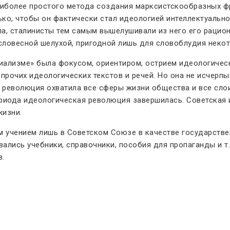
иболее простого метода создания марксистскообразных фраз
ько, чтобы он фактически стал идеологией интеллектуальн
а, сталинисты тем самым вышелушивали из него его рацион
й словесной шелухой, пригодной лишь для словоблудия нек
иализме» была фокусом, ориентиром, острием идеологичес
рочих идеологических текстов и речей. Но она не исчер
революция охватила все сферы жизни общества и все слои
ериода идеологическая революция завершилась. Советская 
жизни.
 учением лишь в Советском Союзе в качестве государствен
лись учебники, справочники, пособия для пропаганды и т
в.