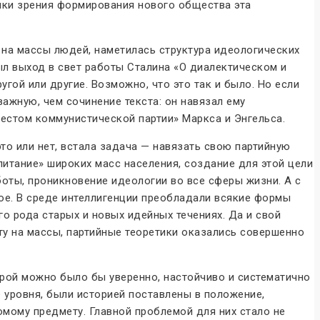
чки зрения формирования нового общества эта
 на массы людей, наметилась структура идеологических
л выход в свет работы Сталина «О диалектическом и
угой или другие. Возможно, что это так и было. Но если
ажную, чем сочинение текста: он навязал ему
естом коммунистической партии» Маркса и Энгельса.
это или нет, встала задача — навязать свою партийную
питание» широких масс населения, создание для этой цели
оты, проникновение идеологии во все сферы жизни. А с
ое. В среде интеллигенции преобладали всякие формы
го рода старых и новых идейных течениях. Да и свой
ту на массы, партийные теоретики оказались совершенно
рой можно было бы уверенно, настойчиво и систематично
 уровня, были историей поставлены в положение,
мому предмету. Главной проблемой для них стало не