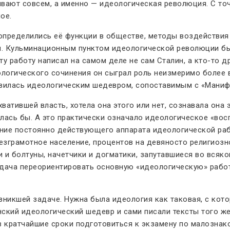
ивают совсем, а именно — идеологическая революция. С то
ое.
определились её функции в обществе, методы воздействия
я. Кульминационным пунктом идеологической революции бы
у работу написал на самом деле не сам Сталин, а кто-то др
ологического сочинения он сыграл роль неизмеримо более в
явилась идеологическим шедевром, сопоставимым с «Маниф
атившей власть, хотела она этого или нет, сознавала она 
лась бы. А это практически означало идеологическое «вос
ние постоянно действующего аппарата идеологической раб
езграмотное население, процентов на девяносто религиозн
 и болтуны, начетчики и догматики, запутавшиеся во всяко
задача переориентировать основную «идеологическую» рабо
никшей задаче. Нужна была идеология как таковая, с кото
ский идеологический шедевр и сами писали тексты того же
 кратчайшие сроки подготовиться к экзамену по малознако