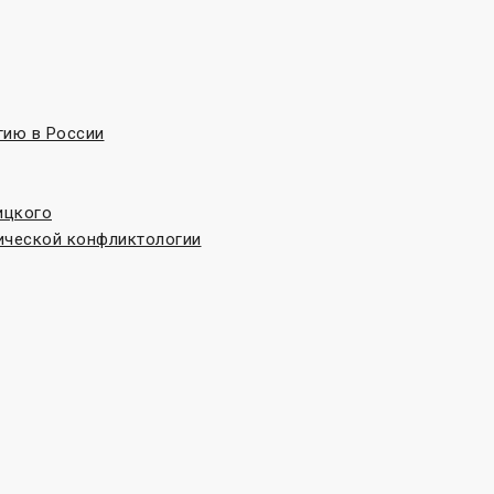
гию в России
ицкого
ической конфликтологии