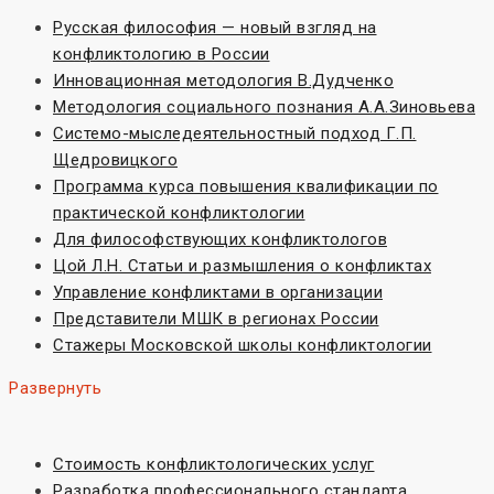
Русская философия — новый взгляд на
конфликтологию в России
Инновационная методология В.Дудченко
Методология социального познания А.А.Зиновьева
Системо-мыследеятельностный подход Г.П.
Щедровицкого
Программа курса повышения квалификации по
практической конфликтологии
Для философствующих конфликтологов
Цой Л.Н. Статьи и размышления о конфликтах
Управление конфликтами в организации
Представители МШК в регионах России
Стажеры Московской школы конфликтологии
Развернуть
Стоимость конфликтологических услуг
Разработка профессионального стандарта