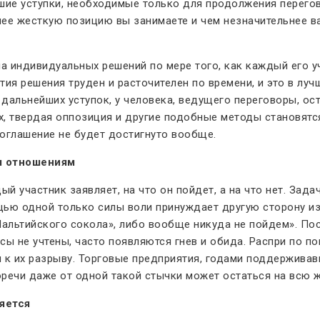
ие уступки, необходимые только для продолжения переговор
е жесткую позицию вы занимаете и чем незначительнее ваш
 индивидуальных решений по мере того, как каждый его уч
ия решения труден и расточителен по времени, и это в луч
я дальнейших уступок, у человека, ведущего переговоры, о
их, твердая оппозиция и другие подобные методы становятс
соглашение не будет достигнуто вообще.
я отношениям
й участник заявляет, на что он пойдет, а на что нет. За
ью одной только силы воли принуждает другую сторону изм
Мальтийского сокола», либо вообще никуда не пойдем». Пос
сы не учтены, часто появляются гнев и обида. Распри по п
 к их разрыву. Торговые предприятия, годами поддерживав
оречи даже от одной такой стычки может остаться на всю ж
яется