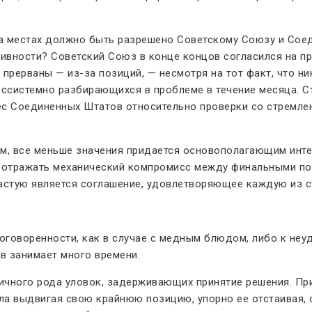
а местах должно быть разрешено Советскому Союзу и Соед
ивности? Советский Союз в конце концов согласился на п
прерваны — из-за позиций, — несмотря на тот факт, что ни
бессистемно разбирающихся в проблеме в течение месяца. 
ес Соединенных Штатов относительно проверки со стремле
ям, все меньше значения придается основополагающим инте
 отражать механический компромисс между финальными по
астую является соглашение, удовлетворяющее каждую из ст
говоренности, как в случае с медным блюдом, либо к неуд
в занимает много времени.
ичного рода уловок, задерживающих принятие решения. При
ла выдвигая свою крайнюю позицию, упорно ее отстаивая, 