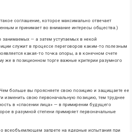
 такое соглашение, которое максимально отвечает
енным и принимает во внимание интересы общества.)
 занимаемых — а затем уступаемых в некой
озиции служит в процессе переговоров каким-то полезным
появляется какая-то точка опоры, а в конечном счете
ому же в позиционном торге важные критерии разумного
. Чем больше вы проясняете свою позицию и защищаете ее
ти изменить свою первоначальную позицию, тем труднее
нность в «спасении лица» — в примирении будущего
орое в разумной степени примиряет первоначальные
в о всеобъемлющем запрете на ядерные испытания при