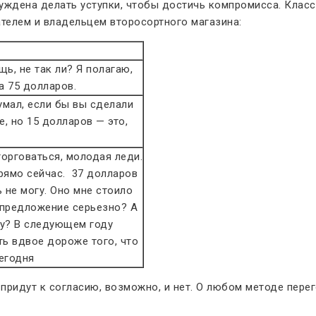
уждена делать уступки, чтобы достичь компромисса. Класс
телем и владельцем второсортного магазина:
ь, не так ли? Я полагаю,
а 75 долларов.
мал, если бы вы сделали
, но 15 долларов — это,
орговаться, молодая леди.
рямо сейчас. 37 долларов
 не могу. Оно мне стоило
 предложение серьезно? А
ку? В следующем году
ть вдвое дороже того, что
егодня
и придут к согласию, возможно, и нет. О любом методе пе