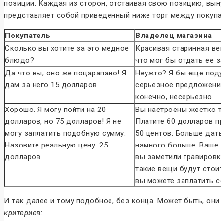
позиции. Каждая из сторон, отстаивая свою позицию, вын
представляет собой приведенный ниже торг между покупа
Покупатель
Владелец магазина
Сколько вы хотите за это медное
Красивая старинная вещ
блюдо?
что мог бы отдать ее з
Да что вы, оно же поцарапано! Я
Неужто? Я бы еще поду
дам за него 15 долларов.
серьезное предложение
конечно, несерьезно.
Хорошо. Я могу пойти на 20
Вы настроены жестко т
долларов, но 75 долларов! Я не
Платите 60 долларов п
могу заплатить подобную сумму.
50 центов. Больше дать
Назовите реальную цену. 25
намного больше. Ваше
долларов.
вы заметили гравиров
такие вещи будут стои
вы можете заплатить с
И так далее и тому подобное, без конца. Может быть, он
критериев
: