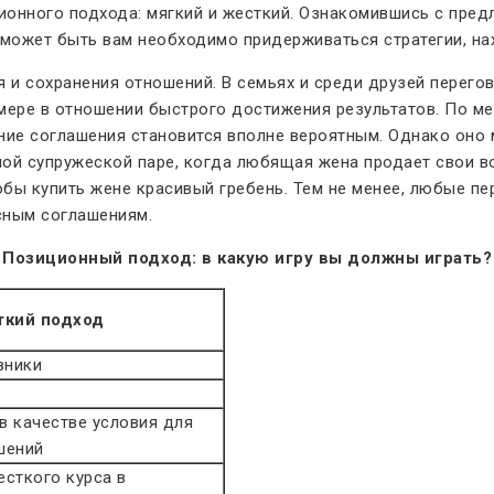
ионного подхода: мягкий и жесткий. Ознакомившись с пред
А может быть вам необходимо придерживаться стратегии, н
я и сохранения отношений. В семьях и среди друзей перего
ере в отношении быстрого достижения результатов. По мер
ние соглашения становится вполне вероятным. Однако оно 
дной супружеской паре, когда любящая жена продает свои в
обы купить жене красивый гребень. Тем не менее, любые пе
сным соглашениям.
Позиционный подход: в какую игру вы должны играть?
ткий подход
вники
в качестве условия для
шений
сткого курса в