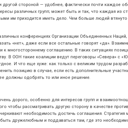
и другой стороной — удобнее, фактически почти каждое об
ресы различных групп; может быть и так, что каждая из с
рыми им приходится иметь дело. Чем больше людей втянуто 
а различных конференциях Организации Объединенных Наци
зать «нет», даже если все остальные говорят «да». Взаимн
ти к многостороннему соглашению. В таких ситуациях пози
у. В ООН такие коалиции ведут переговоры «Севера» с «Юг
ное. И что еще хуже: как только с великим трудом разрабо
енить позицию в случае, если есть дополнительные участ
нее должны одобрять то или иное решение.
чень дорого, особенно для интересов групп и взаимоотнош
ого чтобы рассматривать другую сторону в качестве проти
черкивают необходимость достичь соглашения. Стратегия м
, быть дружелюбным и поддаваться там, где это необходим