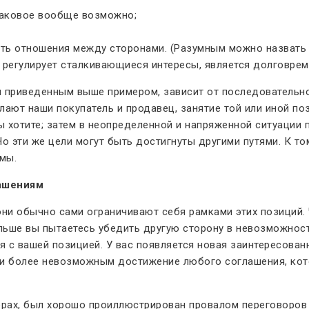
таковое вообще возможно;
тить отношения между сторонами. (Разумным можно назвать
 регулирует сталкивающиеся интересы, является долговрем
 приведенным выше примером, зависит от последовательно
лают наши покупатель и продавец, занятие той или иной п
ы хотите; затем в неопределенной и напряженной ситуации 
Но эти же цели могут быть достигнуты другими путями. К т
мы.
лашениям
 они обычно сами ограничивают себя рамками этих позиций
ольше вы пытаетесь убедить другую сторону в невозможнос
ся с вашей позицией. У вас появляется новая заинтересова
 и более невозможным достижение любого соглашения, кот
ворах, был хорошо проиллюстрирован провалом переговоро