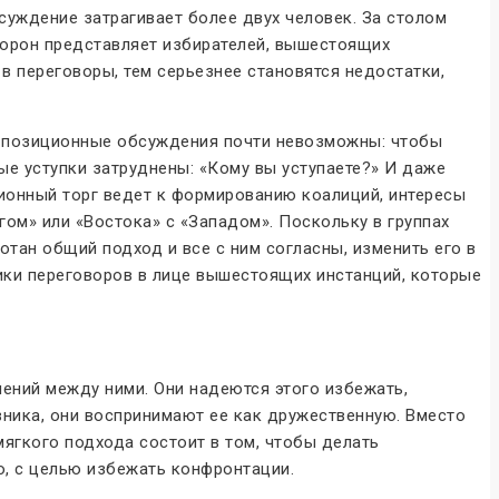
суждение затрагивает более двух человек. За столом
торон представляет избирателей, вышестоящих
в переговоры, тем серьезнее становятся недостатки,
й, позиционные обсуждения почти невозможны: чтобы
ые уступки затруднены: «Кому вы уступаете?» И даже
ционный торг ведет к формированию коалиций, интересы
ом» или «Востока» с «Западом». Поскольку в группах
тан общий подход и все с ним согласны, изменить его в
ники переговоров в лице вышестоящих инстанций, которые
ений между ними. Они надеются этого избежать,
вника, они воспринимают ее как дружественную. Вместо
ягкого подхода состоит в том, чтобы делать
о, с целью избежать конфронтации.