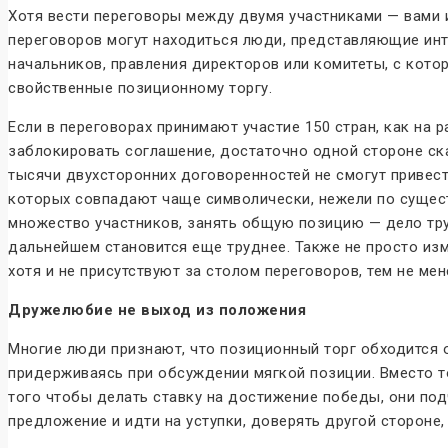
Хотя вести переговоры между двумя участниками — вами 
переговоров могут находиться люди, представляющие инте
начальников, правления директоров или комитеты, с кото
свойственные позиционному торгу.
Если в переговорах принимают участие 150 стран, как н
заблокировать соглашение, достаточно одной стороне ска
тысячи двухсторонних договоренностей не смогут привес
которых совпадают чаще символически, нежели по существ
множество участников, занять общую позицию — дело труд
дальнейшем становится еще труднее. Также не просто изм
хотя и не присутствуют за столом переговоров, тем не ме
Дружелюбие не выход из положения
Многие люди признают, что позиционный торг обходится о
придерживаясь при обсуждении мягкой позиции. Вместо т
того чтобы делать ставку на достижение победы, они под
предложение и идти на уступки, доверять другой стороне