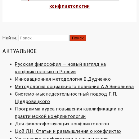
конфликтологии
ты
Найти:
АКТУАЛЬНОЕ
Русская философия — новый взгляд на
конфликтологию в России
Инновационная методология В.Дудченко
Методология социального познания А.А.Зиновьева
Системо-мыследеятельностный подход Г.П.
Щедровицкого
Программа курса повышения квалификации по
практической конфликтологии
Для философствующих конфликтологов
Цой Л.Н. Статьи и размышления о конфликтах
Управление конфликтами в организации