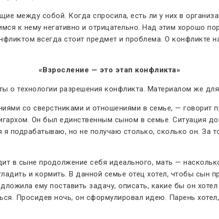
ие между собой. Когда спросила, есть ли у них в организа
имся к нему негативно и отрицательно. Над этим хорошо п
онфликтом всегда стоит предмет и проблема. О конфликте н
«Взросление — это этап конфликта»
ты о технологии разрешения конфликта. Материалом же для
ями со сверстниками и отношениями в семье, — говорит п
игархом. Он был единственным сыном в семье. Ситуация до
я я подрабатываю, но не получаю столько, сколько он. За то,
идит в сыне продолжение себя идеального, мать — наскольк
гладить и кормить. В данной семье отец хотел, чтобы сын п
дложила ему поставить задачу, описать, какие бы он хотел
ться. Просидев ночь, он сформулировал идею. Парень хотел,