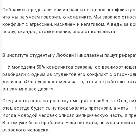
Собрались представители из разных отделов, конфликтующ
что мы не умеем говорить о конфликте. Мы заранее относ
конфликт с агрессией, насилием и негативом. А ведь за к
ссору, скандал, столкновение, спор от конфликта.
В институте студенты у Любови Николаевны пишут рефера
— У молодежи 50% конфликтов связаны со взаимоотношени
разбирали с одним из студентов его конфликт с отцом-ол
делился: «Отец упрекает меня за то, что я не работаю, хот
он сам мне все дарит».
Отец и мать ведь по-разному смотрят на ребенка. Отец в
отец всегда будет сыну предъявлять претензии, а мать — 
Когда молодой человек описал эмпирическую часть, я пре
В этом уже была проблема. Если нет идеи, некуда и двига
взрослого человека.