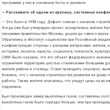
программе у них в основном тесты и тренинги.
— Расскажите об одном из крупных, системных конфли
— Это было в 1998 году. Дефолт совпал с началом строит
Когда уже был утвержден проект, возмутились жители Кал
письмами правительство Москвы, дошли до самого верха. 
Обратились в Институт социологии при Российской академ
конфликтующие стороны с разными интересами: жители, з
историки, экологи, юристы, социологи, психологи, культ
СМИ. Было сказано, что это объект федерального значени
ограничили территорию шестью сталинскими большими дом
жители района и столицы. Стали проводить соцопрос, выяв
боялись, что с началом строительства развязки их дома 
работы. Также жители опасались, что упадут цены на их 
поднялись.
Был произведен замер выхлопных газов, составлены соотв
выхлопных газов было гораздо больше, чем при проходящ