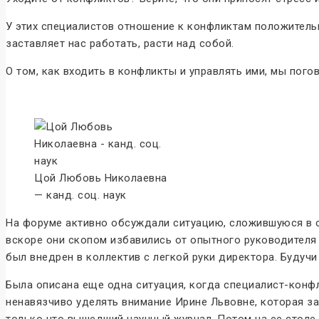
У этих специалистов отношение к конфликтам положительн
заставляет нас работать, расти над собой.
О том, как входить в конфликты и управлять ими, мы по
Цой Любовь Николаевна
— канд. соц. наук
На форуме активно обсуждали ситуацию, сложившуюся в о
вскоре они скопом избавились от опытного руководителя 
был внедрен в коллектив с легкой руки директора. Будуч
Была описана еще одна ситуация, когда специалист-конф
ненавязчиво уделять внимание Ирине Львовне, которая за
только что вышедший научный журнал. Потом на ее столе