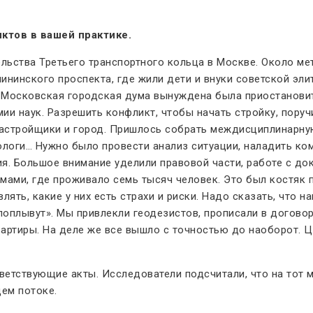
ктов в вашей практике.
ельства Третьего транспортного кольца в Москве. Около ме
ининского проспекта, где жили дети и внуки советской эл
Московская городская дума вынуждена была приостановить 
ии наук. Разрешить конфликт, чтобы начать стройку, поруч
астройщики и город. Пришлось собрать междисциплинарную 
урологи… Нужно было провести анализ ситуации, наладить 
я. Большое внимание уделили правовой части, работе с док
ами, где проживало семь тысяч человек. Это был костяк 
лять, какие у них есть страхи и риски. Надо сказать, что 
«поплывут». Мы привлекли геодезистов, прописали в догов
квартиры. На деле же все вышло с точностью до наоборот. 
етствующие акты. Исследователи подсчитали, что на тот м
ем потоке.