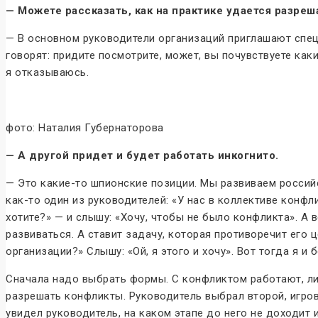
— Можете рассказать, как на практике удается разре
— В основном руководители организаций приглашают специ
говорят: придите посмотрите, может, вы почувствуете как
я отказываюсь.
фото: Наталия Губернаторова
— А другой придет и будет работать инкогнито.
— Это какие-то шпионские позиции. Мы развиваем российс
как-то один из руководителей: «У нас в коллективе конф
хотите?» — и слышу: «Хочу, чтобы не было конфликта». А 
развиваться. А ставит задачу, которая противоречит его
организации?» Слышу: «Ой, я этого и хочу». Вот тогда я и б
Сначала надо выбрать формы. С конфликтом работают, ли
разрешать конфликты. Руководитель выбрал второй, игров
увидел руководитель, на каком этапе до него не доходит