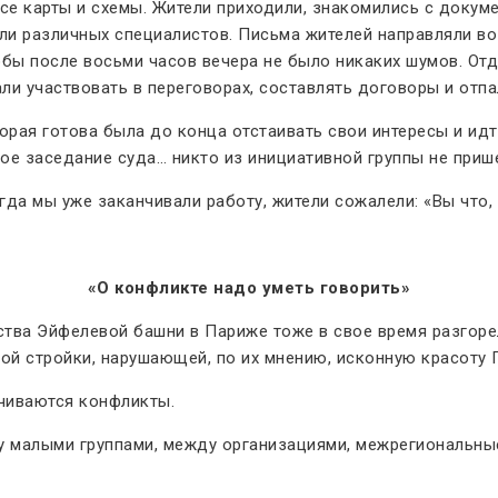
се карты и схемы. Жители приходили, знакомились с докум
али различных специалистов. Письма жителей направляли в
обы после восьми часов вечера не было никаких шумов. От
ли участвовать в переговорах, составлять договоры и отпа
рая готова была до конца отстаивать свои интересы и идти
ое заседание суда… никто из инициативной группы не приш
огда мы уже заканчивали работу, жители сожалели: «Вы что,
«О конфликте надо уметь говорить»
ства Эйфелевой башни в Париже тоже в свое время разгоре
той стройки, нарушающей, по их мнению, исконную красоту 
чиваются конфликты.
у малыми группами, между организациями, межрегиональны