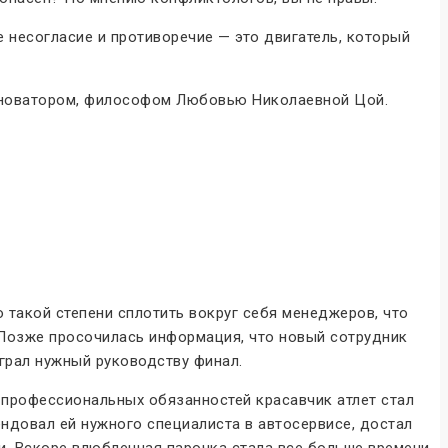
е несогласие и противоречие — это двигатель, который
инноватором, философом Любовью Николаевной Цой.
 такой степени сплотить вокруг себя менеджеров, что
. Позже просочилась информация, что новый сотрудник
грал нужный руководству финал.
 профессиональных обязанностей красавчик атлет стал
ендовал ей нужного специалиста в автосервисе, достал
и. Вскоре влюбленная парочка стала все больше времени