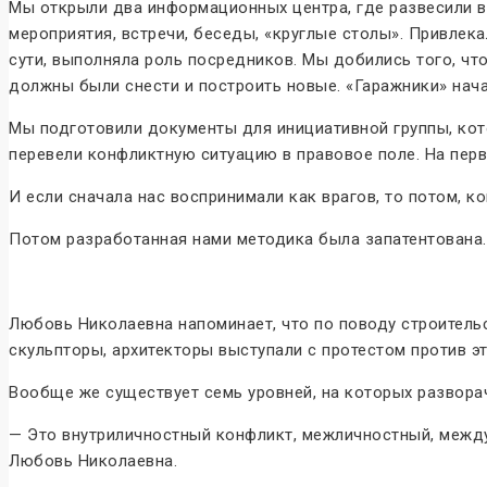
Мы открыли два информационных центра, где развесили в
мероприятия, встречи, беседы, «круглые столы». Привлек
сути, выполняла роль посредников. Мы добились того, чт
должны были снести и построить новые. «Гаражники» нача
Мы подготовили документы для инициативной группы, кото
перевели конфликтную ситуацию в правовое поле. На перв
И если сначала нас воспринимали как врагов, то потом, к
Потом разработанная нами методика была запатентована.
Любовь Николаевна напоминает, что по поводу строитель
скульпторы, архитекторы выступали с протестом против э
Вообще же существует семь уровней, на которых развора
— Это внутриличностный конфликт, межличностный, межд
Любовь Николаевна.