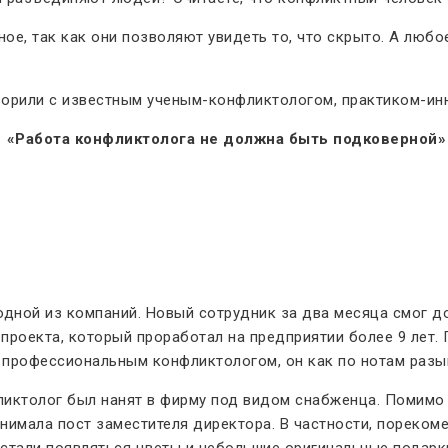
ое, так как они позволяют увидеть то, что скрыто. А любо
говорили с известным ученым-конфликтологом, практиком-
«Работа конфликтолога не должна быть подковерной»
дной из компаний. Новый сотрудник за два месяца смог до
проекта, который проработал на предприятии более 9 лет
и профессиональным конфликтологом, он как по нотам разы
ликтолог был нанят в фирму под видом снабженца. Помимо
нимала пост заместителя директора. В частности, пореком
 стали появляться цветы и небольшие оригинальные подарк