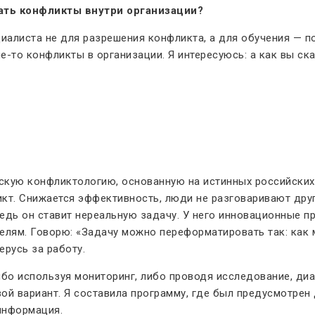
шать конфликты внутри организации?
алиста не для разрешения конфликта, а для обучения — пос
ие-то конфликты в организации. Я интересуюсь: а как вы ск
кую конфликтологию, основанную на истинных российских 
ликт. Снижается эффективность, люди не разговаривают дру
ведь он ставит нереальную задачу. У него инновационные пр
 целям. Говорю: «Задачу можно переформатировать так: ка
ерусь за работу.
бо используя мониторинг, либо проводя исследование, диа
ой вариант. Я составила программу, где был предусмотрен 
 информация.