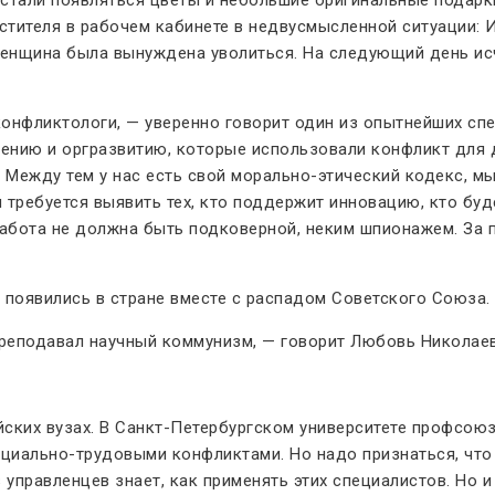
стителя в рабочем кабинете в недвусмысленной ситуации: 
 женщина была вынуждена уволиться. На следующий день ис
 конфликтологи, — уверенно говорит один из опытнейших с
влению и оргразвитию, которые использовали конфликт для
 Между тем у нас есть свой морально-этический кодекс, мы
требуется выявить тех, кто поддержит инновацию, кто буде
 работа не должна быть подковерной, неким шпионажем. За
 появились в стране вместе с распадом Советского Союза.
преподавал научный коммунизм, — говорит Любовь Николаев
ских вузах. В Санкт-Петербургском университете профсоюз
циально-трудовыми конфликтами. Но надо признаться, что
 управленцев знает, как применять этих специалистов. Но и