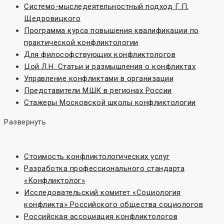
Системо-мыследеятельностный подход Г.П.
Щедровицкого
Программа курса повышения квалификации по
практической конфликтологии
Для философствующих конфликтологов
Цой Л.Н. Статьи и размышления о конфликтах
Управление конфликтами в организации
Представители МШК в регионах России
Стажеры Московской школы конфликтологии
Развернуть
Стоимость конфликтологических услуг
Разработка профессионального стандарта
«Конфликтолог»
Исследовательский комитет «Социoлогия
конфликта» Российского общества социологов
Российская ассоциация конфликтологов