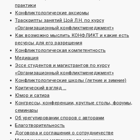
практики
Конфликтологические аксиомы
Траскрипты занятий Цой Л.Н. по курсу
«Организационный конфликтменеджмент»
Как возможно мыслить КОНФЛИКТ и какие есть
ресурсы для его разрешения
Конфликтологическая компетентность
Медиация
Эссе студентов и магистрантов по курсу
«Организационный конфликтменеджмент»
Конфликтологические школы (летние и зимние)
Критический взгляд …
Юмор и сатира
Конгрессы, конференции, круглые столы, форумы,
семинары
Об урегулировании споров с авторами
Благотворительность
Договора и соглашения о сотрудничестве