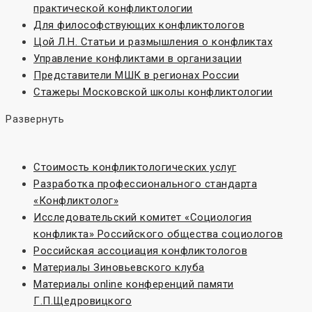
практической конфликтологии
Для философствующих конфликтологов
Цой Л.Н. Статьи и размышления о конфликтах
Управление конфликтами в организации
Представители МШК в регионах России
Стажеры Московской школы конфликтологии
Развернуть
Стоимость конфликтологических услуг
Разработка профессионального стандарта
«Конфликтолог»
Исследовательский комитет «Социoлогия
конфликта» Российского общества социологов
Российская ассоциация конфликтологов
Материалы Зиновьевского клуба
Материалы online конференций памяти
Г.П.Щедровицкого