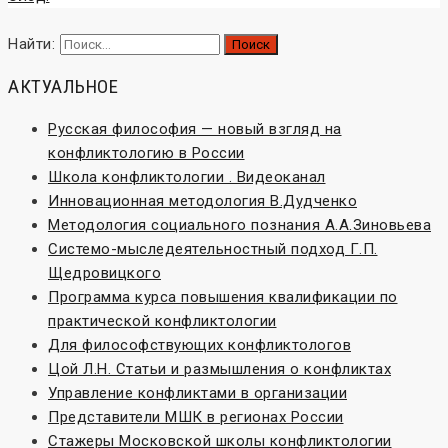
Найти:
АКТУАЛЬНОЕ
Русская философия — новый взгляд на
конфликтологию в России
Школа конфликтологии . Видеоканал
Инновационная методология В.Дудченко
Методология социального познания А.А.Зиновьева
Системо-мыследеятельностный подход Г.П.
Щедровицкого
Программа курса повышения квалификации по
практической конфликтологии
Для философствующих конфликтологов
Цой Л.Н. Статьи и размышления о конфликтах
Управление конфликтами в организации
Представители МШК в регионах России
Стажеры Московской школы конфликтологии