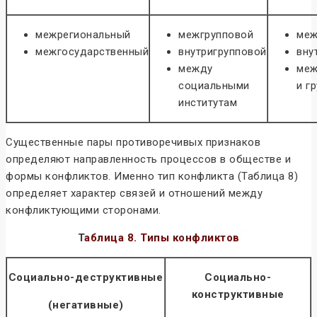
межрегиональный
межгрупповой
меж
межгосударственный
внутригрупповой
вну
между
меж
социальными
и г
институтам
Существенные пары противоречивых признаков
определяют направленность процессов в обществе и
формы конфликтов. Именно тип конфликта (Таблица 8)
определяет характер связей и отношений между
конфликтующими сторонами.
Т
аблица 8.
Типы конфликтов
Социально-деструктивные
Социально-
конструктивные
(негативные)