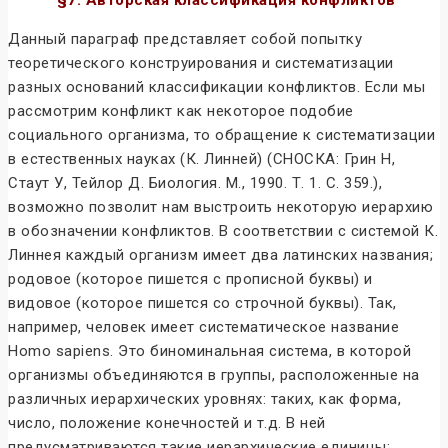
§7. Авторская классификация конфликтов
Данный параграф представляет собой попытку
теоретического конструирования и систематизации
разных оснований классификации конфликтов. Если мы
рассмотрим конфликт как некоторое подобие
социального организма, то обращение к систематизации
в естественных науках (К. Линней) (СНОСКА: Грин Н,
Стаут У, Тейлор Д. Биология. М., 1990. Т. 1. С. 359.),
возможно позволит нам выстроить некоторую иерархию
в обозначении конфликтов. В соответствии с системой К.
Линнея каждый организм имеет два латинских названия;
родовое (которое пишется с прописной буквы) и
видовое (которое пишется со строчной буквы). Так,
например, человек имеет систематическое название
Homo sapiens. Это биноминальная система, в которой
организмы объединяются в группы, расположенные на
различных иерархических уровнях: таких, как форма,
число, положение конечностей и т.д. В ней
предусматриваются такие иерархические единицы: