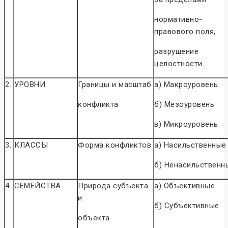
нормативно-
правового поля,
разрушение
целостности.
2.
УРОВНИ
Границы и масштаб
а) Макроуровень
конфликта
б) Мезоуровень
в) Микроуровень
3.
КЛАССЫ
Форма конфликтов
а) Насильственные
б) Ненасильственн
4.
СЕМЕЙСТВА
Природа субъекта
а) Объективные
и
б) Субъективные
объекта