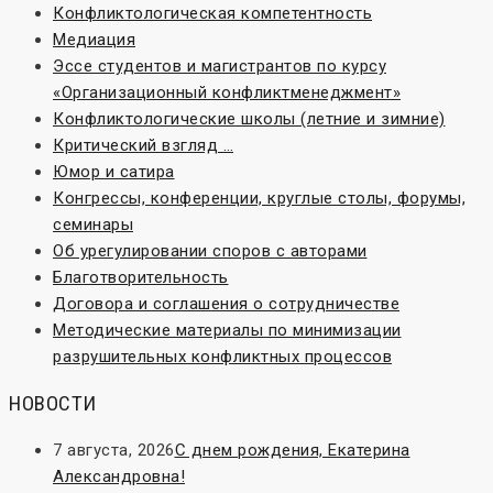
Конфликтологическая компетентность
Медиация
Эссе студентов и магистрантов по курсу
«Организационный конфликтменеджмент»
Конфликтологические школы (летние и зимние)
Критический взгляд …
Юмор и сатира
Конгрессы, конференции, круглые столы, форумы,
семинары
Об урегулировании споров с авторами
Благотворительность
Договора и соглашения о сотрудничестве
Методические материалы по минимизации
разрушительных конфликтных процессов
НОВОСТИ
7 августа, 2026
С днем рождения, Екатерина
Александровна!