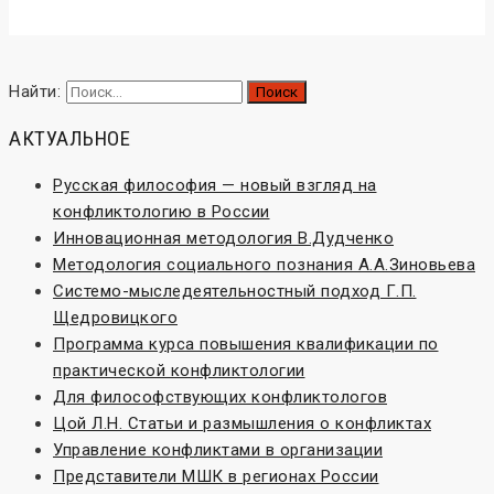
Найти:
АКТУАЛЬНОЕ
Русская философия — новый взгляд на
конфликтологию в России
Инновационная методология В.Дудченко
Методология социального познания А.А.Зиновьева
Системо-мыследеятельностный подход Г.П.
Щедровицкого
Программа курса повышения квалификации по
практической конфликтологии
Для философствующих конфликтологов
Цой Л.Н. Статьи и размышления о конфликтах
Управление конфликтами в организации
Представители МШК в регионах России