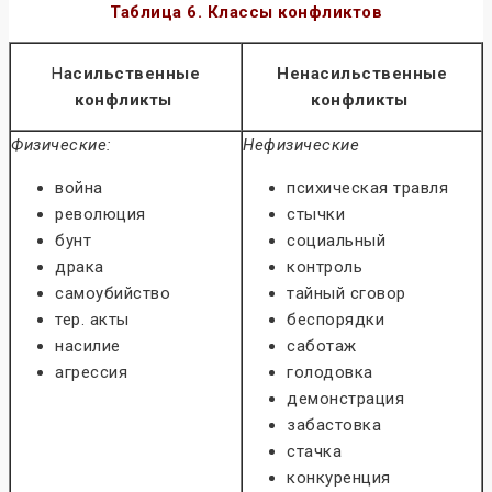
Таблица 6.
Классы конфликтов
Н
асильственные
Ненасильственные
конфликты
конфликты
Физические:
Нефизические
война
психическая травля
революция
стычки
бунт
социальный
драка
контроль
самоубийство
тайный сговор
тер. акты
беспорядки
насилие
саботаж
агрессия
голодовка
демонстрация
забастовка
стачка
конкуренция