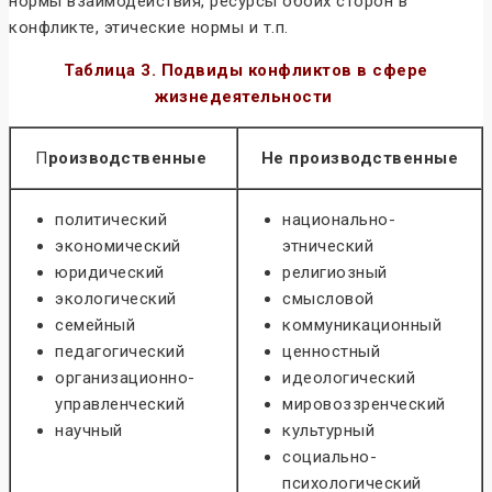
нормы взаимодействия, ресурсы обоих сторон в
конфликте, этические нормы и т.п.
Таблица 3.
Подвиды конфликтов в сфере
жизнедеятельности
П
роизводственные
Не производственные
политический
национально-
экономический
этнический
юридический
религиозный
экологический
смысловой
семейный
коммуникационный
педагогический
ценностный
организационно-
идеологический
управленческий
мировоззренческий
научный
культурный
социально-
психологический