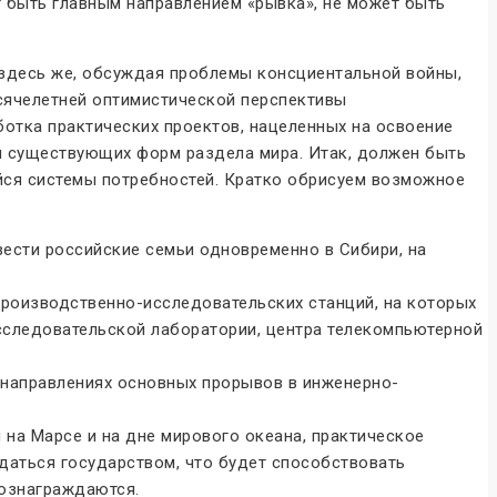
ет быть главным направлением «рывка», не может быть
 здесь же, обсуждая проблемы консциентальной войны,
сячелетней оптимистической перспективы
ботка практических проектов, нацеленных на освоение
й существующих форм раздела мира. Итак, должен быть
йся системы потребностей. Кратко обрисуем возможное
ести российские семьи одновременно в Сибири, на
оизводственно-исследовательских станций, на которых
сследовательской лаборатории, центра телекомпьютерной
 направлениях основных прорывов в инженерно-
на Марсе и на дне мирового океана, практическое
даться государством, что будет способствовать
вознаграждаются.