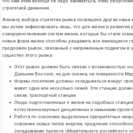
что нам этим вообще не надо заниматься, этим, безуслов
стратегией движения.
Анализу выбора стратегии рывка посвящена другая наша 
мы хотим зафиксировать лишь, что для жизни и развития
совершенствования систем жизни, которые бы стали осва
новых форм жизни способны раздавить все имеющиеся ге
предложен рывок, связанный с напряженным подвигом в у
существо этого рывка:
Этот рывок должен быть связан с возможностью осв
Дальнем Востоке, на дне океана, на поверхности Мар
Формы поселения должны складываться вокруг свое
живет одна или несколько семей. Эти станции долж
связи, траспортной станции.
Люди, подготовленные к жизни на подобных станция
естественнонаучных дисциплинах и навыками проект
Работа по освоению выделенных приоритетных напра
освоение новых типов энергии, продление способнос
складыванию проекта «Меритального российского об