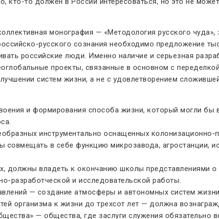
но, кто-то должен в России интересоваться, но это не мож
коллективная монография — «Методология русского чуда»,
 российско-русского сознания необходимо предложение ты
ивать российские люди. Именно наличие и серьезная разра
оглобальные проекты, связанные в основном с переделко
лучшении систем жизни, а не с удовлетворением сложивше
оения и формирования способа жизни, который могли бы в
са.
образных инструментально оснащенных колонизационно-пр
ны совмещать в себе функцию микрозавода, агростанции, и
х, должны владеть к окончанию школы представлениями о
но-разработческой и исследовательской работы.
влений — создание атмосферы и автономных систем жизни 
тей организма к жизни до трехсот лет — должна вознаграж
щества» — общества, где заслуги служения обязательно 