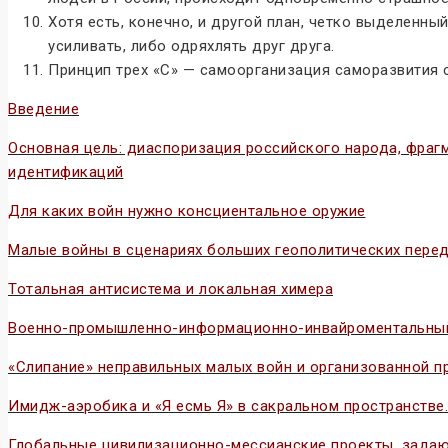
Хотя есть, конечно, и другой план, четко выделенны
усиливать, либо одряхлять друг друга.
Принцип трех «С» — самоорганизация саморазвития 
Введение
Основная цель: диаспоризация российского народа, фра
идентификаций
Для каких войн нужно консциентальное оружие
Малые войны в сценариях больших геополитических пере
Тотальная антисистема и локальная химера
Военно-промышленно-информационно-инвайроментальный 
«Слипание» неправильных малых войн и организованной п
Имидж-аэробика и «Я есмь Я» в сакральном пространстве.
Глобальные цивилизационно-мессианские проекты, задаю