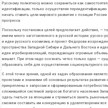
Русскому полиэтносу можно сохраниться как самостояте
идентификации, только осуществляя переидентификацию в
начать ставить цели мирового развития с позиции России
прогресса.
Поскольку постановка целей предполагает действие, — то
имеем много заготовленного в русской истории: русско-
и идеи русского космизма, и проект Федорова возрожден
пространства Западной Сибири и Дальнего Востока и ид
идеи агробиореволюций, порождающих огромные объемы р
мешает. При этом надо осознать четко только одно — сущ
образовать себя для осуществления социокультурного со
С этой точки зрения, одной из задач образования явля
проектами и знаниями об основных результатах развития 
прикреплены к запросам и сформированным потребностям 
сложившейся системой запросов богатого населения Запад
здесь гнаться за японцами и стремиться занять рыночны
сможем составить им конкуренцию в удовлетворении все 