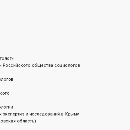
толог»
» Российского общества социологов
ологов
кого
ологии
 экспертиз и исследований в Крыму
овская область)