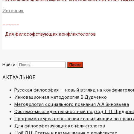
Источник
______
Для философствующих конфликтологов
Найти:
АКТУАЛЬНОЕ
Русская философия — новый взгляд на конфликтоло
Инновационная методология В.Дудченко
Методология социального познания А.А.Зиновьева
Системо-мыследеятельностный подход Г.П. Щедров
Программа курса повышения квалификации по практ
Для философствующих конфликтологов
Цой Л.Н. Статьи и размышления о конфликтах