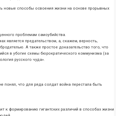
ить новые способы освоения жизни на основе прорывных
щенного проблемам самоубийства.
ах является предательством, а, скажем, верность,
бродетелью. А также простое доказательство того, что
щийся в убогие схемы бюрократического коммунизма (за
ология русского чуда».
не понял, что для ряда солдат война перестала быть
дит к формированию гигантских различий в способах жизни
людей.