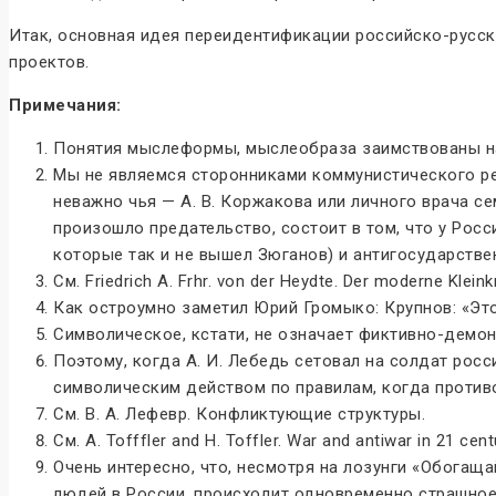
Итак, основная идея переидентификации российско-русск
проектов.
Примечания:
Понятия мыслеформы, мыслеобраза заимствованы на
Мы не являемся сторонниками коммунистического реж
неважно чья — А. В. Коржакова или личного врача с
произошло предательство, состоит в том, что у Рос
которые так и не вышел Зюганов) и антигосударствен
См. Friedrich A. Frhr. von der Heydte. Der moderne Klein
Как остроумно заметил Юрий Громыко: Крупнов: «Это
Символическое, кстати, не означает фиктивно-демон
Поэтому, когда А. И. Лебедь сетовал на солдат рос
символическим действом по правилам, когда противо
См. В. А. Лефевр. Конфликтующие структуры.
См. А. Tofffler and H. Toffler. War and antiwar in 21 centu
Очень интересно, что, несмотря на лозунги «Обогащ
людей в России, происходит одновременно страшное