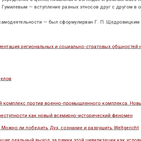
й Гумилевым — вступление разных этносов друг с другом в 
самодеятельности — был сформулирван Г. П. Щедровицким в
гментация региональных и социально-стратовых общностей
делов
комплекс против военно-промышленного комплекса. Новый
реступности как новый всемирно-исторический феномен
 Можно ли победить Дух, сознание и разрушить Weltgericht
щие реальный выход за рамки этой цивилизации как услов