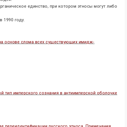
органическое единство, при котором этносы могут либо
 1990 году.
 на основе слома всех существующих имидж-
 тип имперского сознания в антиимперской оболочке
ие переидентификации русского этноса. Примечания