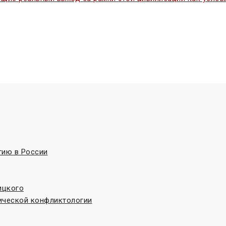
гию в России
ицкого
ической конфликтологии