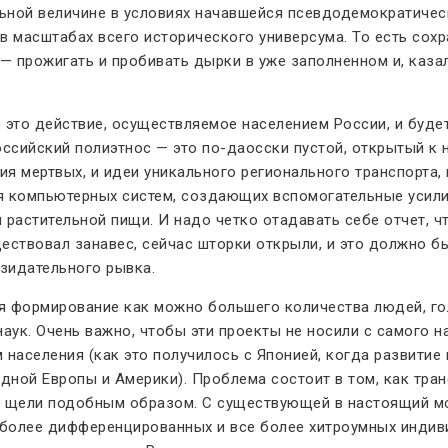
льной величине в условиях начавшейся псевдодемократиче
 масштабах всего исторического универсума. То есть сохр
 — прожигать и пробивать дырки в уже заполненном и, каз
 это действие, осуществляемое населением России, и будет
российский полиэтнос — это по-даосски пустой, открытый 
ия мертвых, и идеи уникального регионального транспорта
ея компьютерных систем, создающих вспомогательные усил
астительной пищи. И надо четко отадавать себе отчет, ч
ествовал занавес, сейчас шторки открыли, и это должно б
зидательного рывка.
ется формирование как можно большего количества людей,
наук. Очень важно, чтобы эти проекты не носили с самого 
населения (как это получилось с Японией, когда развитие
ной Европы и Америки). Проблема состоит в том, как тран
е щели подобным образом. С существующей в настоящий мо
более дифференцированных и все более хитроумных индиви