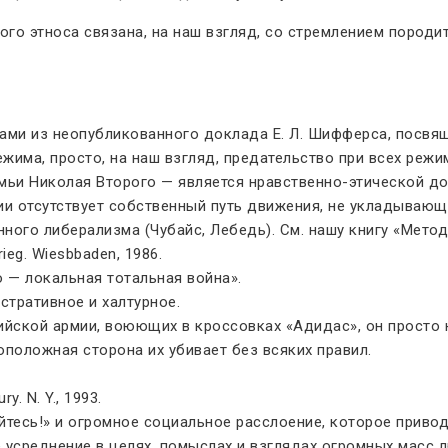
ого этноса связана, на наш взгляд, со стремлением пород
ми из неопубликованного доклада Е. Л. Шифферса, посвя
има, просто, на наш взгляд, предательство при всех режим
емьи Николая Второго — является нравственно-этической до
сии отсутствует собственный путь движения, не укладываю
ного либерализма (Чубайс, Лебедь). См. нашу книгу «Метод
krieg. Wiesbbaden, 1986.
 — локальная тотальная война».
стративное и халтурное.
сийской армии, воюющих в кроссовках «Адидас», он просто 
положная сторона их убивает без всяких правил.
ry. N. Y., 1993.
айтесь!» и огромное социальное расслоение, которое приво
 усреднение в целях, помыслах и взглядах огромных масс 