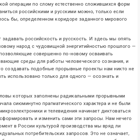
ской операции по слому естественно сложившихся форм
аниться российскими и русскими можно, только если
алось бы, определенном коридоре заданного мирового
 задавать российскость и русскость. И здесь мы опять
к новому народ с чудовищной энергитийностью прошлого —
, позволяющие совершенно по-новому осваивать
ивающие среды для работы человеческого сознания, и
то создавать подобные прорывные проекты нам никто не
ыть использовано только для одного — осознать и
 головы которых заполнены радикальными прорывными
начала сиюминутно прагматического характера и не были
 микроэлектроники и телевидения начинает диктоваться
сформировать и изменить сами эти запросы. Нам нечего
мент в России культурой производства мы вряд ли
дуальных потребительских запросов. Это не означает,