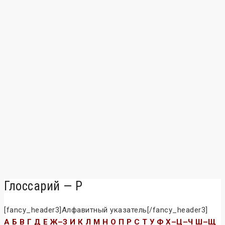
Глоссарий — Р
[fancy_header3]Алфавитный указатель[/fancy_header3]
А
Б
В
Г
Д
Е
Ж–З
И
К
Л
М
H
О
П
Р
C
Т
У
Ф
Х–Ц–Ч
Ш–Щ