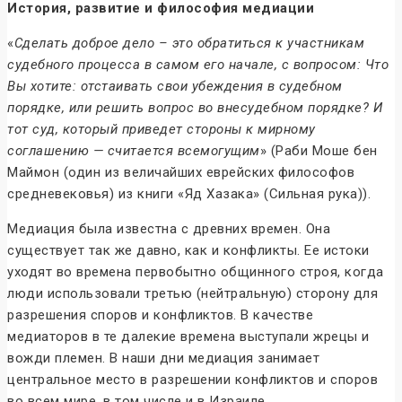
История, развитие и философия медиации
«
Сделать доброе дело – это обратиться к участникам
судебного процесса в самом его начале, с вопросом: Что
Вы хотите: отстаивать свои убеждения в судебном
порядке, или решить вопрос во внесудебном порядке? И
тот суд, который приведет стороны к мирному
соглашению — считается всемогущим
» (Раби Моше бен
Маймон (один из величайших еврейских философов
средневековья) из книги «Яд Хазака» (Сильная рука)).
Медиация была известна с древних времен. Она
существует так же давно, как и конфликты. Ее истоки
уходят во времена первобытно общинного строя, когда
люди использовали третью (нейтральную) сторону для
разрешения споров и конфликтов. В качестве
медиаторов в те далекие времена выступали жрецы и
вожди племен. В наши дни медиация занимает
центральное место в разрешении конфликтов и споров
во всем мире, в том числе и в Израиле.