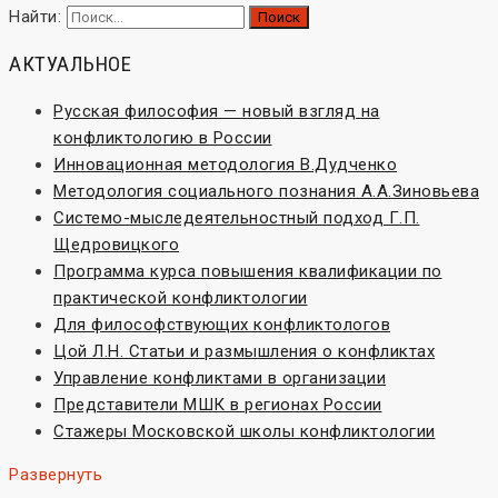
Найти:
АКТУАЛЬНОЕ
Русская философия — новый взгляд на
конфликтологию в России
Инновационная методология В.Дудченко
Методология социального познания А.А.Зиновьева
Системо-мыследеятельностный подход Г.П.
Щедровицкого
Программа курса повышения квалификации по
практической конфликтологии
Для философствующих конфликтологов
Цой Л.Н. Статьи и размышления о конфликтах
Управление конфликтами в организации
Представители МШК в регионах России
Стажеры Московской школы конфликтологии
Развернуть