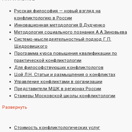
Русская философия — новый взгляд на
конфликтологию в России
Инновационная методология В.Дудченко
Методология социального познания А.А.Зиновьева
Системо-мыследеятельностный подход Г.П.
Щедровицкого
Программа курса повышения квалификации по
практической конфликтологии
Для философствующих конфликтологов
Цой Л.Н. Статьи и размышления о конфликтах
Управление конфликтами в организации
Представители МШК в регионах России
Стажеры Московской школы конфликтологии
Развернуть
Стоимость конфликтологических услуг