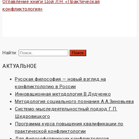
Оглавление книги Цой Л.Н. «Практическая
конфликтология»
Конфликтология и конфликты
Найти:
АКТУАЛЬНОЕ
Русская философия — новый взгляд на
конфликтологию в России
Инновационная методология В.Дудченко
Методология социального познания А.А.Зиновьева
Системо-мыследеятельностный подход Г.П.
Щедровицкого
Программа курса повышения квалификации по
практической конфликтологии
Для философствующих конфликтологов