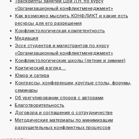
Траскрипты занятий Цой Л.Н. по курсу
«Организационный конфликтменеджмент»
Как возможно мыслить КОНФЛИКТ и какие есть
ресурсы для его разрешения
Конфликтологическая компетентность
Медиация
Эссе студентов и магистрантов по курсу
«Организационный конфликтменеджмент»
Конфликтологические школы (летние и зимние)
Критический взгляд …
Юмор и сатира
Конгрессы, конференции, круглые столы, форумы,
семинары
Об урегулировании споров с авторами
Благотворительность
Договора и соглашения о сотрудничестве
Методические материалы по минимизации
разрушительных конфликтных процессов