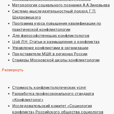
Методология социального познания А.А.Зиновьева
Системо-мыследеятельностный подход Г.П.
Щедровицкого
Программа курса повышения квалификации по
практической конфликтологии
Для философствующих конфликтологов
Цой Л.Н. Статьи и размышления о конфликтах
Управление конфликтами в организации
Представители МШК в регионах России
Стажеры Московской школы конфликтологии
Развернуть
Стоимость конфликтологических услуг
Разработка профессионального стандарта
«Конфликтолог»
Исследовательский комитет «Социoлогия
конфликта» Российского общества социологов