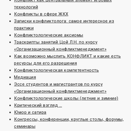
Конфликт как центральный элемент игровых
технологий
Конфликты в сфере ЖКХ
Записки конфликтолога: самое интересное из
практики
Конфликтологические аксиомы
Траскрипты занятий Цой Л.Н. по курсу
«Организационный конфликтменеджмент»
Как возможно мыслить КОНФЛИКТ и какие есть
ресурсы для его разрешения
Конфликтологическая компетентность
Медиация
Эссе студентов и магистрантов по курсу
«Организационный конфликтменеджмент»
Конфликтологические школы (летние и зимние)
Критический взгляд …
Юмор и сатира
Конгрессы, конференции, круглые столы, форумы,
семинары