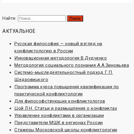
Найти:
АКТУАЛЬНОЕ
Русская философия — новый взгляд на
конфликтологию в России
Инновационная методология В.Дудченко
Методология социального познания А.А.Зиновьева
Системо-мыследеятельностный подход Г.П.
Щедровицкого
Программа курса повышения квалификации по
практической конфликтологии
Для философствующих конфликтологов
Цой Л.Н. Статьи и размышления о конфликтах
Управление конфликтами в организации
Представители МШК в регионах России
Стажеры Московской школы конфликтологии