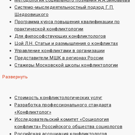
Методология социального познания А.А.Зиновьева
Системо-мыследеятельностный подход Г.П.
Щедровицкого
Программа курса повышения квалификации по
практической конфликтологии
Для философствующих конфликтологов
Цой Л.Н. Статьи и размышления о конфликтах
Управление конфликтами в организации
Представители МШК в регионах России
Стажеры Московской школы конфликтологии
Развернуть
Стоимость конфликтологических услуг
Разработка профессионального стандарта
«Конфликтолог»
Исследовательский комитет «Социoлогия
конфликта» Российского общества социологов
Российская ассоциация конфликтологов