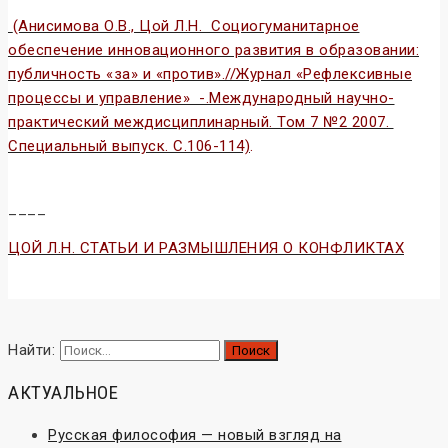
(Анисимова О.В., Цой Л.Н. Социогуманитарное
обеспечение инновационного развития в образовании:
публичность «за» и «против».//Журнал «Рефлексивные
процессы и управление» -.Международный научно-
практический междисциплинарный. Том 7 №2 2007.
Специальный выпуск. С.106-114)
.
____
ЦОЙ Л.Н. СТАТЬИ И РАЗМЫШЛЕНИЯ О КОНФЛИКТАХ
Конфликтология и конфликты
Найти:
АКТУАЛЬНОЕ
Русская философия — новый взгляд на