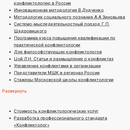
конфликтологию в России
Инновационная методология В.Дудченко
Методология социального познания А.А.Зиновьева
Системо-мыследеятельностный подход Г.П.
Щедровицкого
Программа курса повышения квалификации по
практической конфликтологии
Для философствующих конфликтологов
Цой Л.Н. Статьи и размышления о конфликтах
Управление конфликтами в организации
Представители МШК в регионах России
Стажеры Московской школы конфликтологии
Развернуть
Стоимость конфликтологических услуг
Разработка профессионального стандарта
«Конфликтолог»