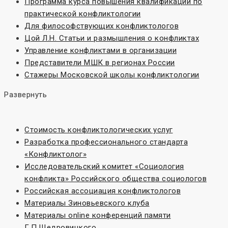
Программа курса повышения квалификации по
практической конфликтологии
Для философствующих конфликтологов
Цой Л.Н. Статьи и размышления о конфликтах
Управление конфликтами в организации
Представители МШК в регионах России
Стажеры Московской школы конфликтологии
Развернуть
Стоимость конфликтологических услуг
Разработка профессионального стандарта
«Конфликтолог»
Исследовательский комитет «Социoлогия
конфликта» Российского общества социологов
Российская ассоциация конфликтологов
Материалы Зиновьевского клуба
Материалы online конференций памяти
Г.П.Щедровицкого