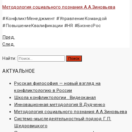
Методология социального познания А.А.Зиновьева
#КонфликтМенеджмент #УправлениеКомандой
#ПовышениеКвалификации #HR #БизнесРос
Пред.
След.
Найти:
АКТУАЛЬНОЕ
Русская философия — новый взгляд на
конфликтологию в России
Школа конфликтологии . Видеоканал
Инновационная методология В.Дудченко
Методология социального познания А.А.Зиновьева
Системо-мыследеятельностный подход Г.П.
Щедровицкого