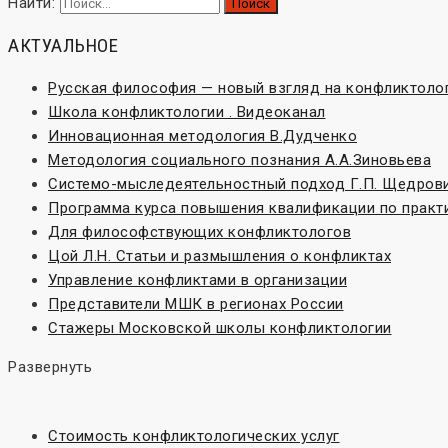
Найти:
АКТУАЛЬНОЕ
Русская философия — новый взгляд на конфликтоло
Школа конфликтологии . Видеоканал
Инновационная методология В.Дудченко
Методология социального познания А.А.Зиновьева
Системо-мыследеятельностный подход Г.П. Щедров
Программа курса повышения квалификации по практ
Для философствующих конфликтологов
Цой Л.Н. Статьи и размышления о конфликтах
Управление конфликтами в организации
Представители МШК в регионах России
Стажеры Московской школы конфликтологии
Развернуть
Стоимость конфликтологических услуг