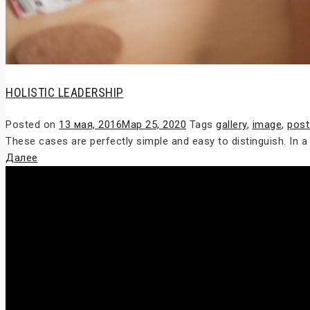
HOLISTIC LEADERSHIP
Posted on
13 мая, 2016
Мар 25, 2020
Tags
gallery
,
image
,
post
These cases are perfectly simple and easy to distinguish. In 
Далее