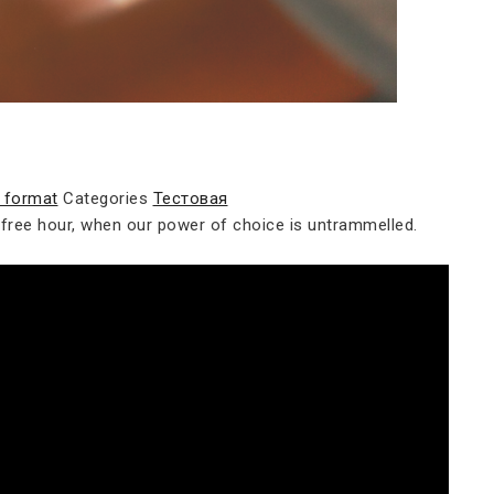
 format
Categories
Тестовая
a free hour, when our power of choice is untrammelled.