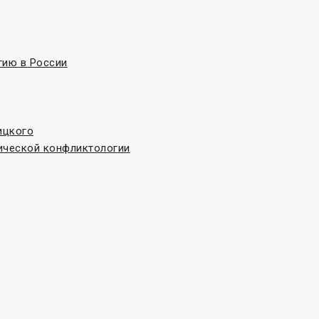
гию в России
ицкого
ической конфликтологии