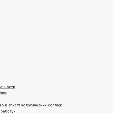
венности
тики
во и эпистемологический коллаж
 работу»