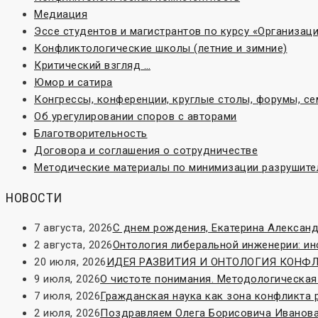
Медиация
Эссе студентов и магистрантов по курсу «Организа
Конфликтологические школы (летние и зимние)
Критический взгляд …
Юмор и сатира
Конгрессы, конференции, круглые столы, форумы, с
Об урегулировании споров с авторами
Благотворительность
Договора и соглашения о сотрудничестве
Методические материалы по минимизации разрушите
НОВОСТИ
7 августа, 2026
С днем рождения, Екатерина Александ
2 августа, 2026
Онтология либеральной инженерии: и
20 июля, 2026
ИДЕЯ РАЗВИТИЯ И ОНТОЛОГИЯ КОНФЛИК
9 июля, 2026
О чистоте понимания. Методологическая
7 июля, 2026
Гражданская наука как зона конфликта 
2 июля, 2026
Поздравляем Олега Борисовича Иванова