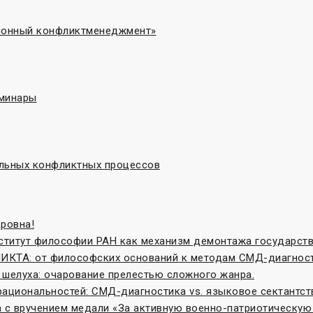
ционный конфликтменеджмент»
еминары
льных конфликтных процессов
ровна!
нститут философии РАН как механизм демонтажа государст
ТА: от философских оснований к методам СМД-диагнос
 шелуха: очарование прелестью сложного жанра.
рациональностей: СМД-диагностика vs. языковое сектантст
 с вручением медали «За активную военно-патриотическую