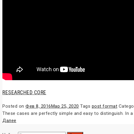
RESEARCHED CORE
Posted on
Фев 8, 2016
Мар 25, 2020
Tags
post format
Catego
These cases are perfectly simple and easy to distinguish. In 
Далее