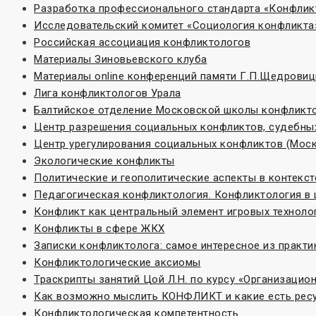
Разработка профессионального стандарта «Конфлик
Исследовательский комитет «Социoлогия конфликта
Российская ассоциация конфликтологов
Материалы Зиновьевского клуба
Материалы online конференций памяти Г.П.Щедровиц
Лига конфликтологов Урала
Балтийское отделение Московской школы конфликт
Центр разрешения социальных конфликтов, судебных
Центр урегулирования социальных конфликтов (Моск
Экологические конфликты
Политические и геополитические аспекты в контекс
Педагогическая конфликтология. Конфликтология в
Конфликт как центральный элемент игровых техноло
Конфликты в сфере ЖКХ
Записки конфликтолога: самое интересное из практи
Конфликтологические аксиомы
Траскрипты занятий Цой Л.Н. по курсу «Организаци
Как возможно мыслить КОНФЛИКТ и какие есть ресу
Конфликтологическая компетентность