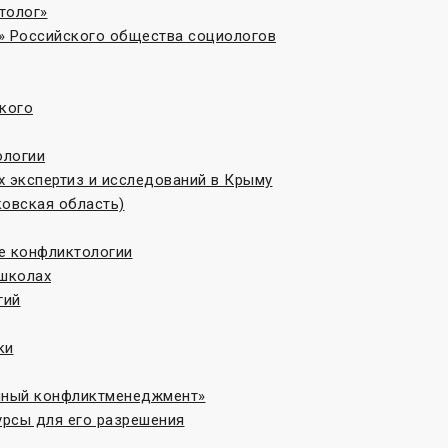
толог»
» Российского общества социологов
кого
ологии
 экспертиз и исследований в Крыму
овская область)
те конфликтологии
 школах
гий
ки
онный конфликтменеджмент»
рсы для его разрешения