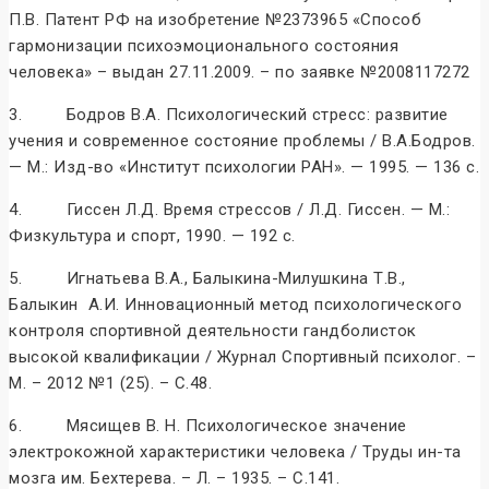
П.В. Патент РФ на изобретение №2373965 «Способ
гармонизации психоэмоционального состояния
человека» – выдан 27.11.2009. – по заявке №2008117272
3. Бодров В.А. Психологический стресс: развитие
учения и современное состояние проблемы / В.А.Бодров.
— М.: Изд-во «Институт психологии РАН». — 1995. — 136 с.
4. Гиссен Л.Д. Время стрессов / Л.Д. Гиссен. — М.:
Физкультура и спорт, 1990. — 192 с.
5. Игнатьева В.А., Балыкина-Милушкина Т.В.,
Балыкин А.И. Инновационный метод психологического
контроля спортивной деятельности гандболисток
высокой квалификации / Журнал Спортивный психолог. –
М. – 2012 №1 (25). – С.48.
6. Мясищев В. Н. Психологическое значение
электрокожной характеристики человека / Труды ин-та
мозга им. Бехтерева. – Л. – 1935. – С.141.