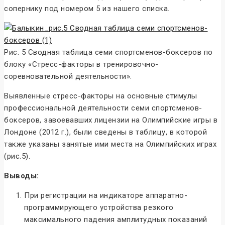
сопернику под номером 5 из нашего списка.
Рис. 5 Сводная таблица семи спортсменов-боксеров по
блоку «Стресс-факторы в тренировочно-
соревновательной деятельности».
Выявленные стресс-факторы на основные стимулы
профессиональной деятельности семи спортсменов-
боксеров, завоевавших лицензии на Олимпийские игры в
Лондоне (2012 г.), были сведены в таблицу, в которой
также указаны занятые ими места на Олимпийских играх
(рис.5).
Выводы:
При регистрации на индикаторе аппаратно-
программирующего устройства резкого
максимального падения амплитудных показаний