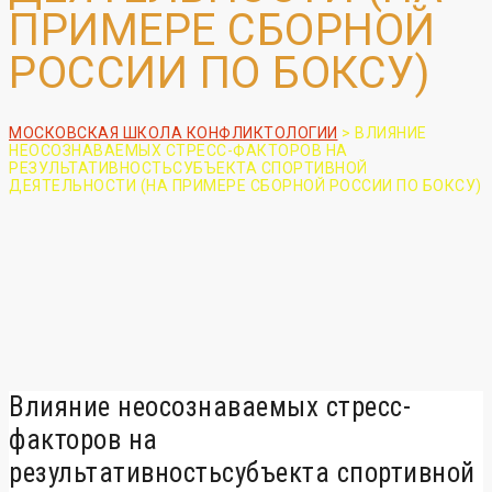
ПРИМЕРЕ СБОРНОЙ
РОССИИ ПО БОКСУ)
МОСКОВСКАЯ ШКОЛА КОНФЛИКТОЛОГИИ
>
ВЛИЯНИЕ
НЕОСОЗНАВАЕМЫХ СТРЕСС-ФАКТОРОВ НА
РЕЗУЛЬТАТИВНОСТЬСУБЪЕКТА СПОРТИВНОЙ
ДЕЯТЕЛЬНОСТИ (НА ПРИМЕРЕ СБОРНОЙ РОССИИ ПО БОКСУ)
Влияние неосознаваемых стресс-
факторов на
результативностьсубъекта спортивной