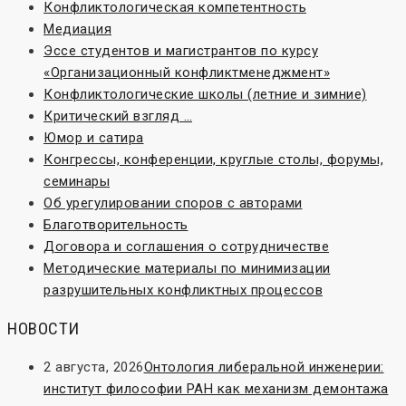
Конфликтологическая компетентность
Медиация
Эссе студентов и магистрантов по курсу
«Организационный конфликтменеджмент»
Конфликтологические школы (летние и зимние)
Критический взгляд …
Юмор и сатира
Конгрессы, конференции, круглые столы, форумы,
семинары
Об урегулировании споров с авторами
Благотворительность
Договора и соглашения о сотрудничестве
Методические материалы по минимизации
разрушительных конфликтных процессов
НОВОСТИ
2 августа, 2026
Онтология либеральной инженерии:
институт философии РАН как механизм демонтажа