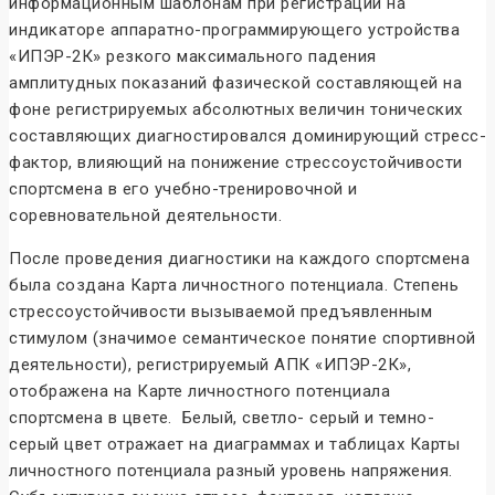
информационным шаблонам при регистрации на
индикаторе аппаратно-программирующего устройства
«ИПЭР-2К» резкого максимального падения
амплитудных показаний фазической составляющей на
фоне регистрируемых абсолютных величин тонических
составляющих диагностировался доминирующий стресс-
фактор, влияющий на понижение стрессоустойчивости
спортсмена в его учебно-тренировочной и
соревновательной деятельности.
После проведения диагностики на каждого спортсмена
была создана Карта личностного потенциала. Степень
стрессоустойчивости вызываемой предъявленным
стимулом (значимое семантическое понятие спортивной
деятельности), регистрируемый АПК «ИПЭР-2К»,
отображена на Карте личностного потенциала
спортсмена в цвете. Белый, светло- серый и темно-
серый цвет отражает на диаграммах и таблицах Карты
личностного потенциала разный уровень напряжения.