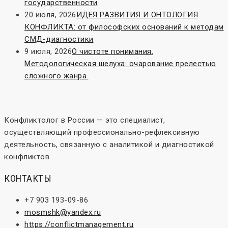
государственности
20 июля, 2026
ИДЕЯ РАЗВИТИЯ И ОНТОЛОГИЯ
КОНФЛИКТА: от философских оснований к методам
СМД-диагностики
9 июля, 2026
О чистоте понимания.
Методологическая шелуха: очарование прелестью
сложного жанра.
Конфликтолог в России — это специалист,
осуществляющий профессионально-рефлексивную
деятельность, связанную с аналитикой и диагностикой
конфликтов.
КОНТАКТЫ
+7 903 193-09-86
mosmshk@yandex.ru
https://conflictmanagement.ru