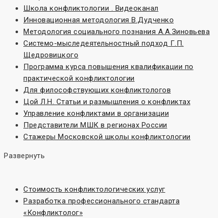
Школа конфликтологии . Видеоканал
Инновационная методология В.Дудченко
Методология социального познания А.А.Зиновьева
Системо-мыследеятельностный подход Г.П.
Щедровицкого
Программа курса повышения квалификации по
практической конфликтологии
Для философствующих конфликтологов
Цой Л.Н. Статьи и размышления о конфликтах
Управление конфликтами в организации
Представители МШК в регионах России
Стажеры Московской школы конфликтологии
Развернуть
Стоимость конфликтологических услуг
Разработка профессионального стандарта
«Конфликтолог»