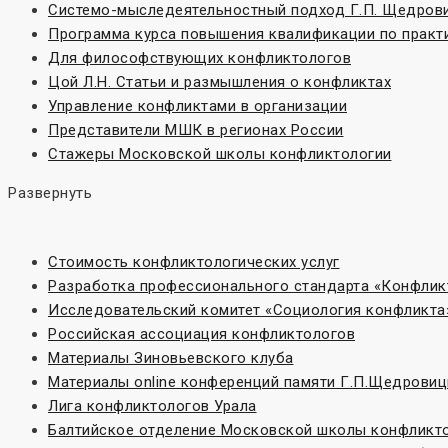
Системо-мыследеятельностный подход Г.П. Щедров
Программа курса повышения квалификации по практ
Для философствующих конфликтологов
Цой Л.Н. Статьи и размышления о конфликтах
Управление конфликтами в организации
Представители МШК в регионах России
Стажеры Московской школы конфликтологии
Развернуть
Стоимость конфликтологических услуг
Разработка профессионального стандарта «Конфлик
Исследовательский комитет «Социoлогия конфликта
Российская ассоциация конфликтологов
Материалы Зиновьевского клуба
Материалы online конференций памяти Г.П.Щедровиц
Лига конфликтологов Урала
Балтийское отделение Московской школы конфликт