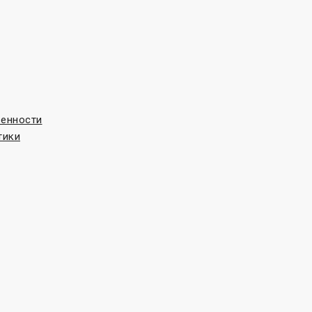
венности
тики