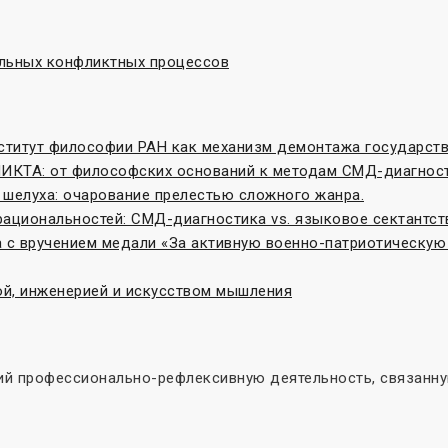
льных конфликтных процессов
нститут философии РАН как механизм демонтажа государст
ТА: от философских оснований к методам СМД-диагнос
 шелуха: очарование прелестью сложного жанра.
рациональностей: СМД-диагностика vs. языковое сектантст
 с вручением медали «За активную военно-патриотическую
ой, инженерией и искусством мышления
й профессионально-рефлексивную деятельность, связанную