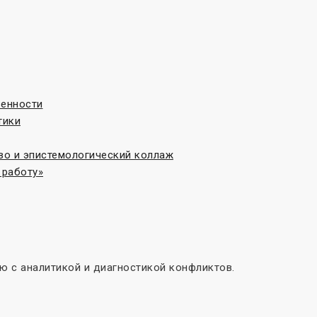
венности
тики
во и эпистемологический коллаж
 работу»
 с аналитикой и диагностикой конфликтов.