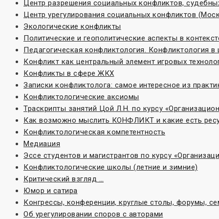
Центр разрешения социальных конфликтов, судебных
Центр урегулирования социальных конфликтов (Моск
Экологические конфликты
Политические и геополитические аспекты в контекс
Педагогическая конфликтология. Конфликтология в
Конфликт как центральный элемент игровых техноло
Конфликты в сфере ЖКХ
Записки конфликтолога: самое интересное из практи
Конфликтологические аксиомы
Траскрипты занятий Цой Л.Н. по курсу «Организаци
Как возможно мыслить КОНФЛИКТ и какие есть ресу
Конфликтологическая компетентность
Медиация
Эссе студентов и магистрантов по курсу «Организа
Конфликтологические школы (летние и зимние)
Критический взгляд …
Юмор и сатира
Конгрессы, конференции, круглые столы, форумы, с
Об урегулировании споров с авторами