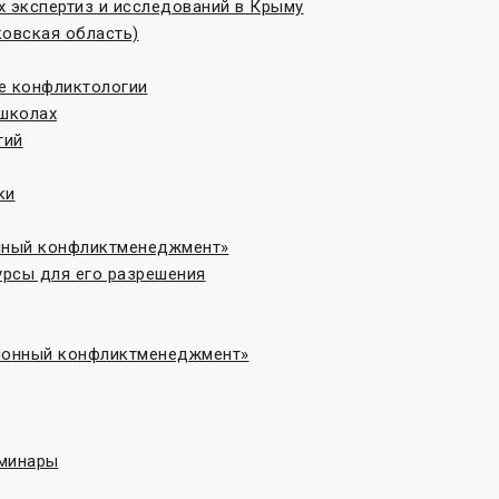
 экспертиз и исследований в Крыму
овская область)
те конфликтологии
 школах
гий
ки
онный конфликтменеджмент»
рсы для его разрешения
ционный конфликтменеджмент»
еминары