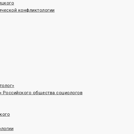
ицкого
ической конфликтологии
толог»
» Российского общества социологов
кого
ологии