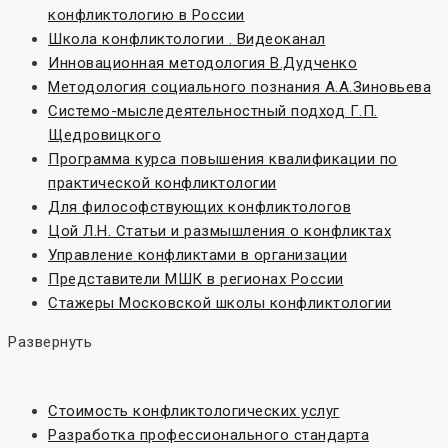
конфликтологию в России
Школа конфликтологии . Видеоканал
Инновационная методология В.Дудченко
Методология социального познания А.А.Зиновьева
Системо-мыследеятельностный подход Г.П.
Щедровицкого
Программа курса повышения квалификации по
практической конфликтологии
Для философствующих конфликтологов
Цой Л.Н. Статьи и размышления о конфликтах
Управление конфликтами в организации
Представители МШК в регионах России
Стажеры Московской школы конфликтологии
Развернуть
Стоимость конфликтологических услуг
Разработка профессионального стандарта