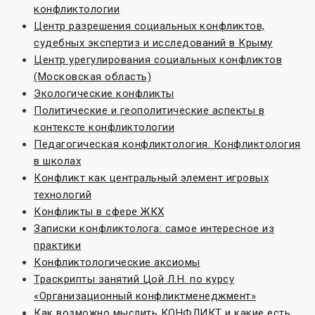
конфликтологии
Центр разрешения социальных конфликтов,
судебных экспертиз и исследований в Крыму
Центр урегулирования социальных конфликтов
(Московская область)
Экологические конфликты
Политические и геополитические аспекты в
контексте конфликтологии
Педагогическая конфликтология. Конфликтология
в школах
Конфликт как центральный элемент игровых
технологий
Конфликты в сфере ЖКХ
Записки конфликтолога: самое интересное из
практики
Конфликтологические аксиомы
Траскрипты занятий Цой Л.Н. по курсу
«Организационный конфликтменеджмент»
Как возможно мыслить КОНФЛИКТ и какие есть