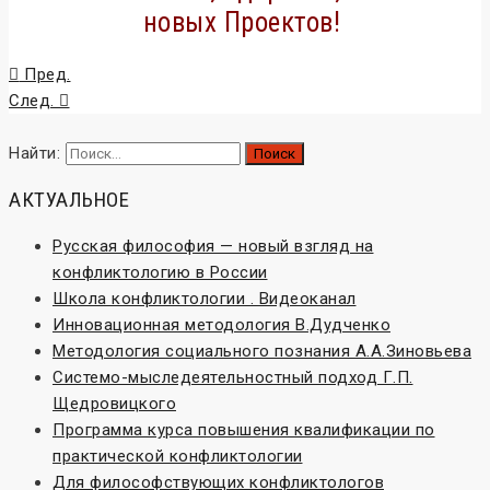
новых Проектов!
Пред.
След.
Найти:
АКТУАЛЬНОЕ
Русская философия — новый взгляд на
конфликтологию в России
Школа конфликтологии . Видеоканал
Инновационная методология В.Дудченко
Методология социального познания А.А.Зиновьева
Системо-мыследеятельностный подход Г.П.
Щедровицкого
Программа курса повышения квалификации по
практической конфликтологии
Для философствующих конфликтологов