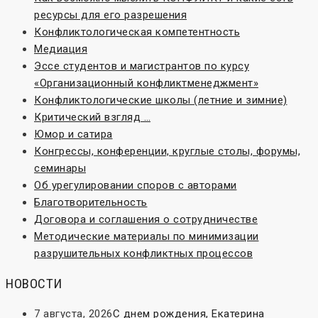
ресурсы для его разрешения
Конфликтологическая компетентность
Медиация
Эссе студентов и магистрантов по курсу
«Организационный конфликтменеджмент»
Конфликтологические школы (летние и зимние)
Критический взгляд …
Юмор и сатира
Конгрессы, конференции, круглые столы, форумы,
семинары
Об урегулировании споров с авторами
Благотворительность
Договора и соглашения о сотрудничестве
Методические материалы по минимизации
разрушительных конфликтных процессов
НОВОСТИ
7 августа, 2026
С днем рождения, Екатерина