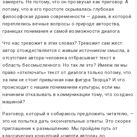
замереть. Не потому, что он прозвучал как приговор. А
потому, что в его простоте скрывалась глубокая
философская драма современности — драма, в которой
переплелись вечные вопросы о природе авторства,
границах понимания и самой возможности диалога.
Что нас тревожит в этих словах? Тревожит сам жест:
автор отождествляется с
живым источником
смысла, а
отсутствие автора-человека отбрасывает текст в
область бессмысленного. Но так ли это? Имеем ли мы
право «отключать» текст от диалога только потому, что
за ним не стоит привычная нам фигура Творца? И что
происходит с нашим пониманием культуры, если мы
начинаем отказывать в коммуникации тому, что создано
машиной?
Разговор, который я собираюсь предложить читателю, —
это не попытка дать окончательные ответы. Это скорее
приглашение к размышлению. Мы пройдём путь от
классических концепций «смерти автора» до