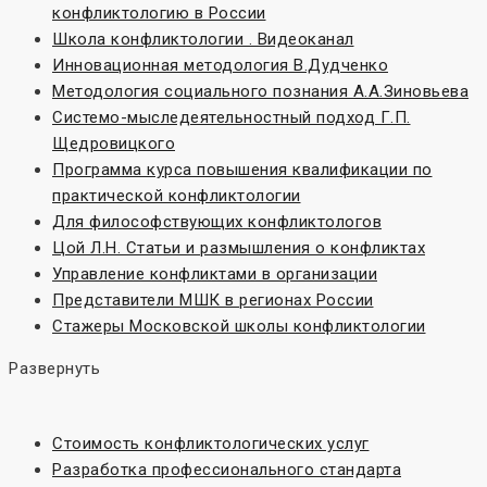
конфликтологию в России
Школа конфликтологии . Видеоканал
Инновационная методология В.Дудченко
Методология социального познания А.А.Зиновьева
Системо-мыследеятельностный подход Г.П.
Щедровицкого
Программа курса повышения квалификации по
практической конфликтологии
Для философствующих конфликтологов
Цой Л.Н. Статьи и размышления о конфликтах
Управление конфликтами в организации
Представители МШК в регионах России
Стажеры Московской школы конфликтологии
Развернуть
Стоимость конфликтологических услуг
Разработка профессионального стандарта