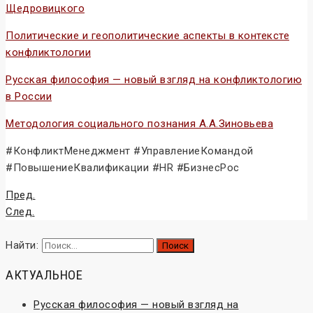
Щедровицкого
Политические и геополитические аспекты в контексте
конфликтологии
Русская философия — новый взгляд на конфликтологию
в России
Методология социального познания А.А.Зиновьева
#КонфликтМенеджмент #УправлениеКомандой
#ПовышениеКвалификации #HR #БизнесРос
Пред.
След.
Найти:
АКТУАЛЬНОЕ
Русская философия — новый взгляд на