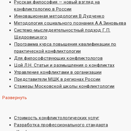
Русская философия — новый взгляд на
конфликтологию в России
Инновационная методология В.Дудченко
Методология социального познания А.А.Зиновьева
Системо-мыследеятельностный подход Г.П.
Щедровицкого
Программа курса повышения квалификации по
практической конфликтологии
Для философствующих конфликтологов
Цой Л.Н. Статьи и размышления о конфликтах
Управление конфликтами в организации
Представители МШК в регионах России
Стажеры Московской школы конфликтологии
Развернуть
Стоимость конфликтологических услуг
Разработка профессионального стандарта