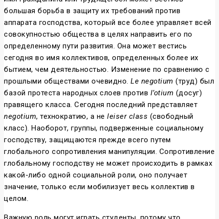
большая борьба в защиту их требований против
аппарата господства, который все более управляет всей
совокупностью общества в целях направить его по
определенному пути развития. Она может вестись
сегодня во имя коллективов, определенных более их
бытием, чем деятельностью. Изменение по сравнению с
прошлыми обществами очевидно.
Le negotium
(труд) был
базой протеста народных слоев против
l’otium
(досуг)
правящего класса. Сегодня последний представляет
negotium
, технократию, а не
leiser class
(свободный
класс). Наоборот, группы, подверженные социальному
господству, защищаются прежде всего путем
глобального сопротивления манипуляции. Сопротивление
глобальному господству не может происходить в рамках
какой-либо одной социальной роли, оно получает
значение, только если мобилизует весь коллектив в
целом.
Важную роль могут играть студенты, потому что