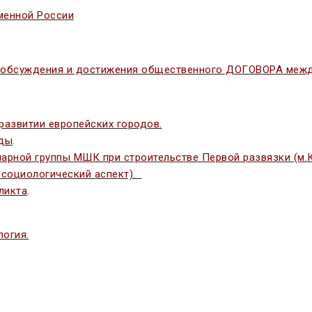
менной России
 обсуждения и достижения общественного ДОГОВОРА между
развитии европейских городов.
еды
.
рной группы МШК при строительстве Первой развязки (м.Ку
осоциологический аспект).
ликта
.
логия.