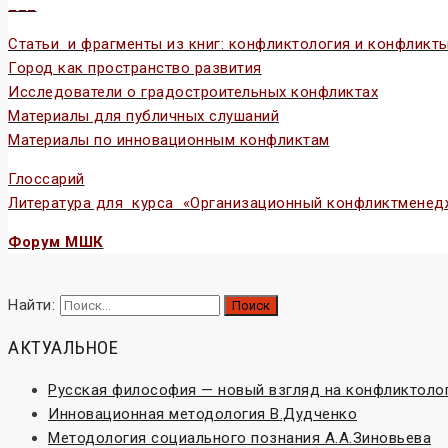
___
Статьи и фрагменты из книг: конфликтология и конфликт
Город как пространство развития
Исследователи о градостроительных конфликтах
Материалы для публичных слушаний
Материалы по инновационным конфликтам
Глоссарий
Литература для курса «Организационный конфликтменед
Форум МШК
Найти:
АКТУАЛЬНОЕ
Русская философия — новый взгляд на конфликтоло
Инновационная методология В.Дудченко
Методология социального познания А.А.Зиновьева