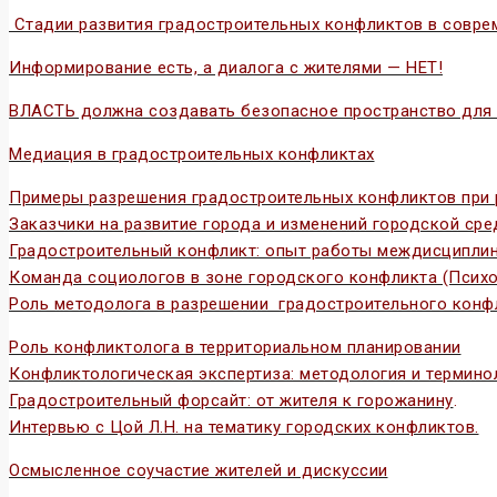
Стадии развития градостроительных конфликтов в совре
Информирование есть, а диалога с жителями — НЕТ!
ВЛАСТЬ должна создавать безопасное пространство для
Медиация в градостроительных конфликтах
Примеры разрешения градостроительных конфликтов при 
Заказчики на развитие города и изменений городской ср
Градостроительный конфликт: опыт работы междисциплина
Команда социологов в зоне городского конфликта (Псих
Роль методолога в разрешении градостроительного конф
Роль конфликтолога в территориальном планировании
Конфликтологическая экспертиза: методология и термино
Градостроительный форсайт: от жителя к горожанину
.
Интервью с Цой Л.Н. на тематику городских конфликтов.
Осмысленное соучастие жителей и дискуссии