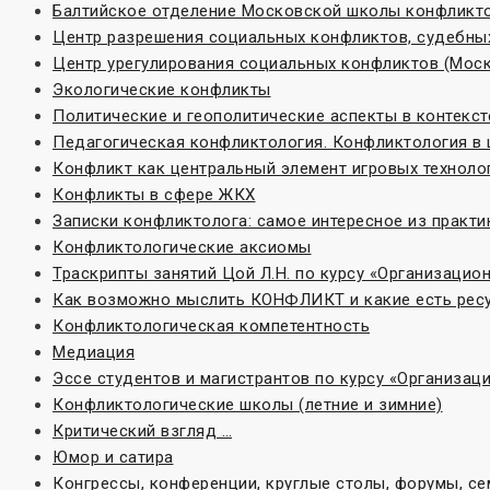
Балтийское отделение Московской школы конфликт
Центр разрешения социальных конфликтов, судебных
Центр урегулирования социальных конфликтов (Моск
Экологические конфликты
Политические и геополитические аспекты в контекс
Педагогическая конфликтология. Конфликтология в
Конфликт как центральный элемент игровых техноло
Конфликты в сфере ЖКХ
Записки конфликтолога: самое интересное из практи
Конфликтологические аксиомы
Траскрипты занятий Цой Л.Н. по курсу «Организаци
Как возможно мыслить КОНФЛИКТ и какие есть ресу
Конфликтологическая компетентность
Медиация
Эссе студентов и магистрантов по курсу «Организа
Конфликтологические школы (летние и зимние)
Критический взгляд …
Юмор и сатира
Конгрессы, конференции, круглые столы, форумы, с