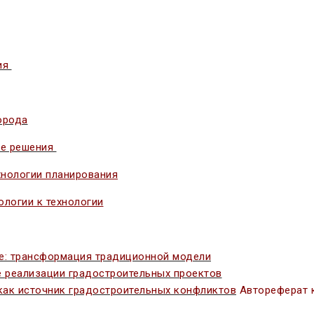
ия
орода
ые решения
хнологии планирования
ологии к технологии
е: трансформация традиционной модели
е реализации градостроительных проектов
как источник градостроительных конфликтов
Автореферат 