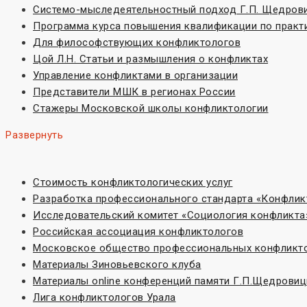
Системо-мыследеятельностный подход Г.П. Щедров
Программа курса повышения квалификации по практ
Для философствующих конфликтологов
Цой Л.Н. Статьи и размышления о конфликтах
Управление конфликтами в организации
Представители МШК в регионах России
Стажеры Московской школы конфликтологии
Развернуть
Стоимость конфликтологических услуг
Разработка профессионального стандарта «Конфлик
Исследовательский комитет «Социoлогия конфликта
Российская ассоциация конфликтологов
Московское общество профессиональных конфликт
Материалы Зиновьевского клуба
Материалы online конференций памяти Г.П.Щедровиц
Лига конфликтологов Урала