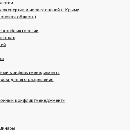
ологии
 экспертиз и исследований в Крыму
овская область)
те конфликтологии
 школах
гий
ки
онный конфликтменеджмент»
рсы для его разрешения
ционный конфликтменеджмент»
еминары