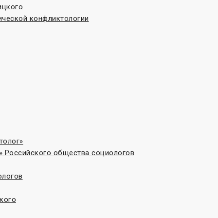
ицкого
ической конфликтологии
толог»
» Российского общества социологов
ологов
кого