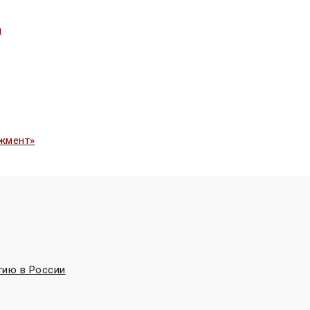
ы
жмент»
гию в России