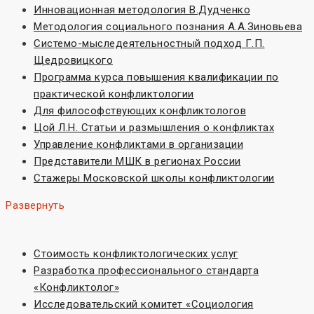
Инновационная методология В.Дудченко
Методология социального познания А.А.Зиновьева
Системо-мыследеятельностный подход Г.П.
Щедровицкого
Программа курса повышения квалификации по
практической конфликтологии
Для философствующих конфликтологов
Цой Л.Н. Статьи и размышления о конфликтах
Управление конфликтами в организации
Представители МШК в регионах России
Стажеры Московской школы конфликтологии
Развернуть
Стоимость конфликтологических услуг
Разработка профессионального стандарта
«Конфликтолог»
Исследовательский комитет «Социoлогия