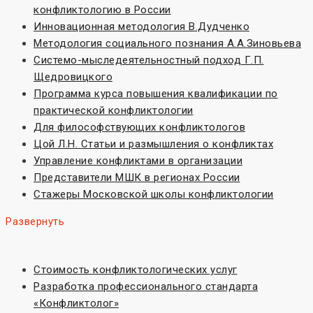
конфликтологию в России
Инновационная методология В.Дудченко
Методология социального познания А.А.Зиновьева
Системо-мыследеятельностный подход Г.П.
Щедровицкого
Программа курса повышения квалификации по
практической конфликтологии
Для философствующих конфликтологов
Цой Л.Н. Статьи и размышления о конфликтах
Управление конфликтами в организации
Представители МШК в регионах России
Стажеры Московской школы конфликтологии
Развернуть
Стоимость конфликтологических услуг
Разработка профессионального стандарта
«Конфликтолог»