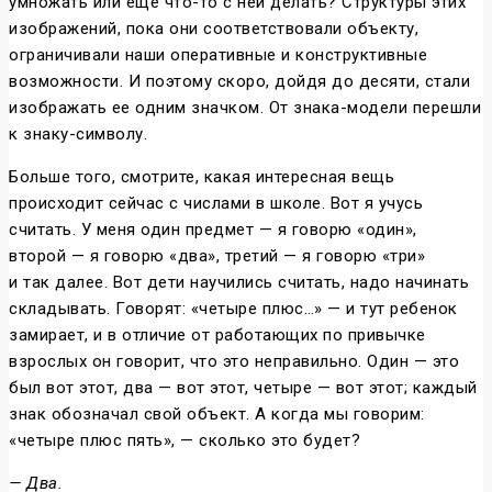
умножать или еще что-то с ней делать? Структуры этих
изображений, пока они соответствовали объекту,
ограничивали наши оперативные и конструктивные
возможности. И поэтому скоро, дойдя до десяти, стали
изображать ее одним значком. От знака-модели перешли
к знаку-символу.
Больше того, смотрите, какая интересная вещь
происходит сейчас с числами в школе. Вот я учусь
считать. У меня один предмет — я говорю «один»,
второй — я говорю «два», третий — я говорю «три»
и так далее. Вот дети научились считать, надо начинать
складывать. Говорят: «четыре плюс…» — и тут ребенок
замирает, и в отличие от работающих по привычке
взрослых он говорит, что это неправильно. Один — это
был вот этот, два — вот этот, четыре — вот этот; каждый
знак обозначал свой объект. А когда мы говорим:
«четыре плюс пять», — сколько это будет?
— Два.