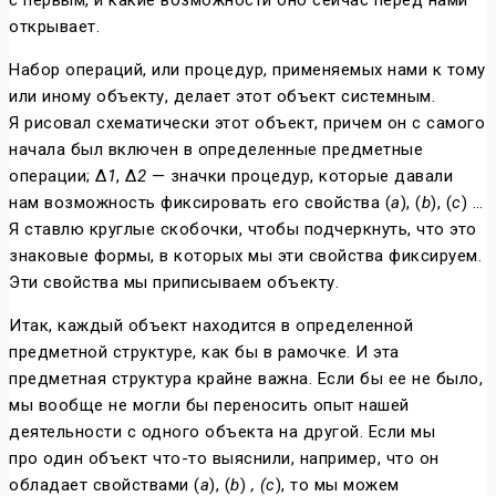
с первым, и какие возможности оно сейчас перед нами
открывает.
Набор операций, или процедур, применяемых нами к тому
или иному объекту, делает этот объект системным.
Я рисовал схематически этот объект, причем он с самого
начала был включен в определенные предметные
операции; Δ
1
, Δ
2
— значки процедур, которые давали
нам возможность фиксировать его свойства (
а
), (
b
), (
с
) …
Я ставлю круглые скобочки, чтобы подчеркнуть, что это
знаковые формы, в которых мы эти свойства фиксируем.
Эти свойства мы приписываем объекту.
Итак, каждый объект находится в определенной
предметной структуре, как бы в рамочке. И эта
предметная структура крайне важна. Если бы ее не было,
мы вообще не могли бы переносить опыт нашей
деятельности с одного объекта на другой. Если мы
про один объект что-то выяснили, например, что он
обладает свойствами (
а
), (
b
)
, (с
), то мы можем