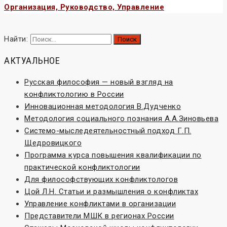
Организация, Руководство, Управление
Найти:
АКТУАЛЬНОЕ
Русская философия — новый взгляд на
конфликтологию в России
Инновационная методология В.Дудченко
Методология социального познания А.А.Зиновьева
Системо-мыследеятельностный подход Г.П.
Щедровицкого
Программа курса повышения квалификации по
практической конфликтологии
Для философствующих конфликтологов
Цой Л.Н. Статьи и размышления о конфликтах
Управление конфликтами в организации
Представители МШК в регионах России