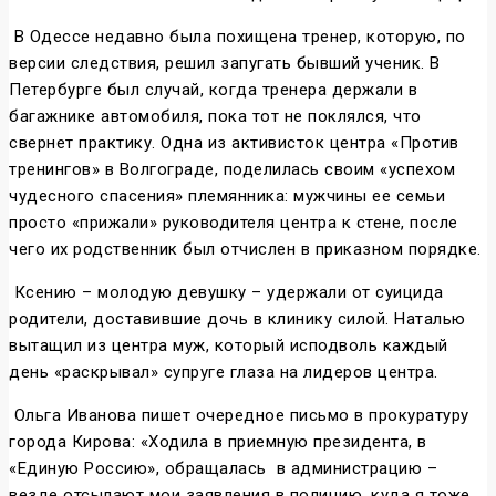
В Одессе недавно была похищена тренер, которую, по
версии следствия, решил запугать бывший ученик. В
Петербурге был случай, когда тренера держали в
багажнике автомобиля, пока тот не поклялся, что
свернет практику. Одна из активисток центра «Против
тренингов» в Волгограде, поделилась своим «успехом
чудесного спасения» племянника: мужчины ее семьи
просто «прижали» руководителя центра к стене, после
чего их родственник был отчислен в приказном порядке.
Ксению – молодую девушку – удержали от суицида
родители, доставившие дочь в клинику силой. Наталью
вытащил из центра муж, который исподволь каждый
день «раскрывал» супруге глаза на лидеров центра.
Ольга Иванова пишет очередное письмо в прокуратуру
города Кирова: «Ходила в приемную президента, в
«Единую Россию», обращалась в администрацию –
везде отсылают мои заявления в полицию, куда я тоже