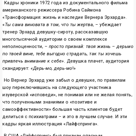
Кадры хроники 1972 года из документального фильма
американского режиссера Робина Саймона
«Трансформация: жизнь и наследие Вернера Эрхарда».
«
Ты сама виновата в том, что ты жертва
, – убеждает
тренер Эрхард девушку-сироту, рассказавшую
многотысячной аудитории о своем комплексе
неполноценности, –
просто признай: твоя жизнь – дерьмо
по твоей вине, тебе выгодно страдать, так ты хочешь
привлечь внимание к себе».
Девушка плачет, аудитория
скандирует:
«Дерь-мо, дерь-мо
!»
Но Вернер Эрхард уже забыл о девушке, по правилам
шоу переключившись на следующего участника
изуверской «исповеди», не понимая или не желая понять,
что полученными знаниями о «позитиве и
самоэффективности» большая часть клиентов будет
делиться с психиатрами – и это в лучшем случае. И эти
кадры яркая иллюстрация «Лайфспринга».
В США «Лайфспринг» был признан опасным