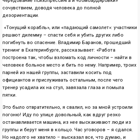
чередование психопрессинга и «бомбардировки»
сочувствием, доводя человека до полной
дезориентации.
«Тонущий корабль», или «падающий самолет»: участники
решают дилемму – спасти себя и убить других либо
погибнуть во спасение. Владимир Баранов, прошедший
тренинг в Екатеринбурге, рассказывает: «Работа
построена так, чтобы взломать код личности – найти в
человеке больное место и бить по нему. Например, троих
парней из нашей группы, заставили косить под
официантов и прислуживать остальным, после чего
тренер усадила их на стул, завязала глаза и помыла
пятки.
Это было отвратительно, я свалил, но за мной устроили
погоню! Иду по улице довольный, как вдруг резко
останавливается машина, из нее выскакивают люди из
группы и берут меня в кольцо. Час уговоров – я сдался.
Но надолго не хватило – высказал все, что думаю, и