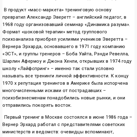
В продукт «масс-маркета» тренинговую основу
превратил Александр Эверетт – английский педагог, в
1968 году организовавший семинар «Динамика разума».
Формат «шоковой терапии» метод группового
психоанализа приобрел усилиями учеников Эверетта –
Вернера Эрхарда, основавшего в 1971 году компанию
«ЭСТ», и группы тренеров – Боба Уайта, Рэнди Ревелла,
Шарлин Афермоу и Джона Хенли, открывших в 1974 году
школу «Лайфспринг» – именно так стали условно
называть все тренинги личной эффективности. К концу
1970 х репутация тренингов в Америке была испорчена
многочисленными исками от пострадавших –
психобизнесменам понадобились новые рынки, и они
отправились покорять восток.
Первый тренинг в Москве состоялся в июне 1986 года –
Вернер Эрхард работал с представителями советских
министерств и ведомств: очевидцы вспоминают,