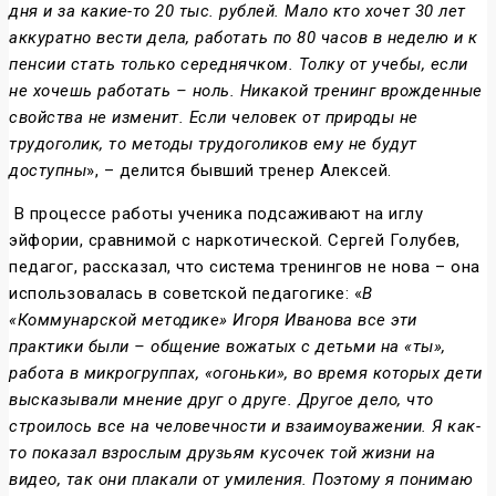
дня и за какие-то 20 тыс. рублей. Мало кто хочет 30 лет
аккуратно вести дела, работать по 80 часов в неделю и к
пенсии стать только середнячком. Толку от учебы, если
не хочешь работать – ноль. Никакой тренинг врожденные
свойства не изменит. Если человек от природы не
трудоголик, то методы трудоголиков ему не будут
доступны
», – делится бывший тренер Алексей.
В процессе работы ученика подсаживают на иглу
эйфории, сравнимой с наркотической. Сергей Голубев,
педагог, рассказал, что система тренингов не нова – она
использовалась в советской педагогике: «
В
«Коммунарской методике» Игоря Иванова все эти
практики были – общение вожатых с детьми на «ты»,
работа в микрогруппах, «огоньки», во время которых дети
высказывали мнение друг о друге. Другое дело, что
строилось все на человечности и взаимоуважении. Я как-
то показал взрослым друзьям кусочек той жизни на
видео, так они плакали от умиления. Поэтому я понимаю