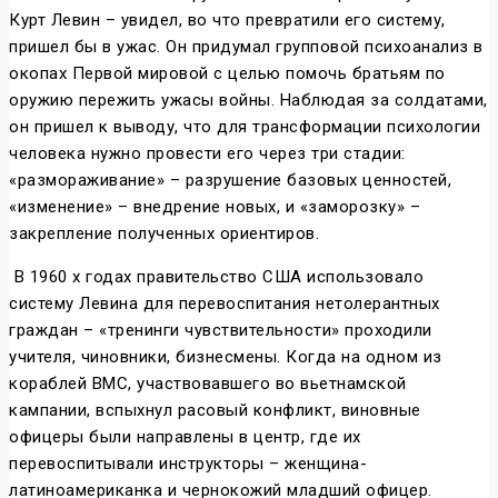
Курт Левин – увидел, во что превратили его систему,
пришел бы в ужас. Он придумал групповой психоанализ в
окопах Первой мировой с целью помочь братьям по
оружию пережить ужасы войны. Наблюдая за солдатами,
он пришел к выводу, что для трансформации психологии
человека нужно провести его через три стадии:
«размораживание» – разрушение базовых ценностей,
«изменение» – внедрение новых, и «заморозку» –
закрепление полученных ориентиров.
В 1960 х годах правительство США использовало
систему Левина для перевоспитания нетолерантных
граждан – «тренинги чувствительности» проходили
учителя, чиновники, бизнесмены. Когда на одном из
кораблей ВМС, участвовавшего во вьетнамской
кампании, вспыхнул расовый конфликт, виновные
офицеры были направлены в центр, где их
перевоспитывали инструкторы – женщина-
латиноамериканка и чернокожий младший офицер.