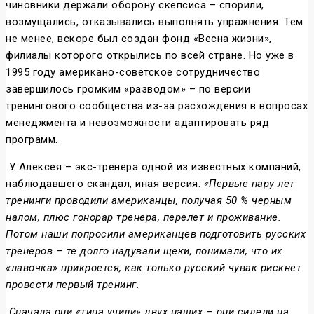
чиновники держали оборону скепсиса – спорили,
возмущались, отказывались выполнять упражнения. Тем
не менее, вскоре был создан фонд «Весна жизни»,
филиалы которого открылись по всей стране. Но уже в
1995 году американо-советское сотрудничество
завершилось громким «разводом» – по версии
тренингового сообщества из-за расхождения в вопросах
менеджмента и невозможности адаптировать ряд
программ.
У Алексея – экс-тренера одной из известных компаний,
наблюдавшего скандал, иная версия:
«Первые пару лет
тренинги проводили американцы, получая 50 % черным
налом, плюс гонорар тренера, перелет и проживание.
Потом наши попросили американцев подготовить русских
тренеров – те долго надували щеки, понимали, что их
«лавочка» прикроется, как только русский чувак рискнет
провести первый тренинг.
Сначала они «типа учили» двух наших – они сидели на