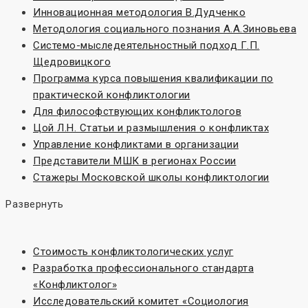
Инновационная методология В.Дудченко
Методология социального познания А.А.Зиновьева
Системо-мыследеятельностный подход Г.П.
Щедровицкого
Программа курса повышения квалификации по
практической конфликтологии
Для философствующих конфликтологов
Цой Л.Н. Статьи и размышления о конфликтах
Управление конфликтами в организации
Представители МШК в регионах России
Стажеры Московской школы конфликтологии
Развернуть
Стоимость конфликтологических услуг
Разработка профессионального стандарта
«Конфликтолог»
Исследовательский комитет «Социoлогия