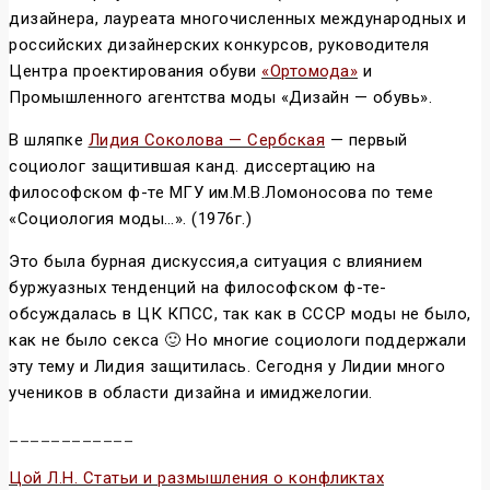
дизайнера, лауреата многочисленных международных и
российских дизайнерских конкурсов, руководителя
Центра проектирования обуви
«Ортомода»
и
Промышленного агентства моды «Дизайн — обувь».
В шляпке
Лидия Соколова — Сербская
— первый
социолог защитившая канд. диссертацию на
философском ф-те МГУ им.М.В.Ломоносова по теме
«Социология моды…». (1976г.)
Это была бурная дискуссия,а ситуация с влиянием
буржуазных тенденций на философском ф-те-
обсуждалась в ЦК КПСС, так как в СССР моды не было,
как не было секса 🙂 Но многие социологи поддержали
эту тему и Лидия защитилась. Сегодня у Лидии много
учеников в области дизайна и имиджелогии.
____________
Цой Л.Н. Статьи и размышления о конфликтах