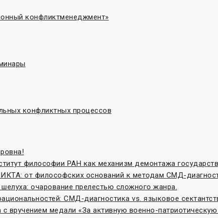
ционный конфликтменеджмент»
еминары
льных конфликтных процессов
ровна!
нститут философии РАН как механизм демонтажа государст
ТА: от философских оснований к методам СМД-диагнос
 шелуха: очарование прелестью сложного жанра.
рациональностей: СМД-диагностика vs. языковое сектантст
 с вручением медали «За активную военно-патриотическую