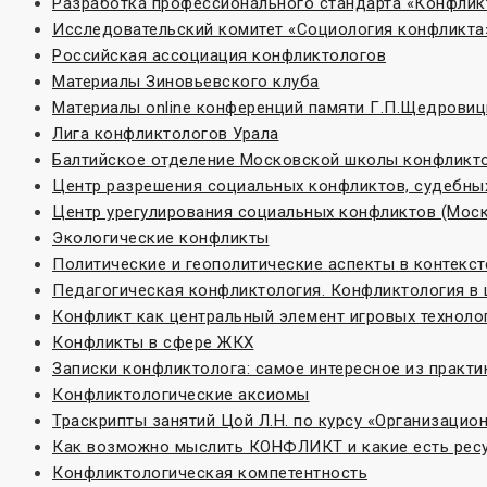
Разработка профессионального стандарта «Конфлик
Исследовательский комитет «Социoлогия конфликта
Российская ассоциация конфликтологов
Материалы Зиновьевского клуба
Материалы online конференций памяти Г.П.Щедровиц
Лига конфликтологов Урала
Балтийское отделение Московской школы конфликт
Центр разрешения социальных конфликтов, судебных
Центр урегулирования социальных конфликтов (Моск
Экологические конфликты
Политические и геополитические аспекты в контекс
Педагогическая конфликтология. Конфликтология в
Конфликт как центральный элемент игровых техноло
Конфликты в сфере ЖКХ
Записки конфликтолога: самое интересное из практи
Конфликтологические аксиомы
Траскрипты занятий Цой Л.Н. по курсу «Организаци
Как возможно мыслить КОНФЛИКТ и какие есть ресу
Конфликтологическая компетентность