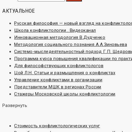
АКТУАЛЬНОЕ
Русская философия — новый взгляд на конфликтоло
Школа конфликтологии . Видеоканал
Инновационная методология В.Дудченко
Методология социального познания А.А.Зиновьева
Системо-мыследеятельностный подход Г.П. Щедров
Программа курса повышения квалификации по практ
Для философствующих конфликтологов
Цой Л.Н. Статьи и размышления о конфликтах
Управление конфликтами в организации
Представители МШК в регионах России
Стажеры Московской школы конфликтологии
Развернуть
Стоимость конфликтологических услуг