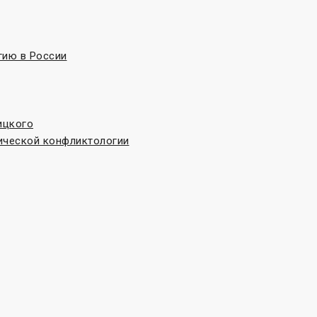
гию в России
ицкого
ической конфликтологии