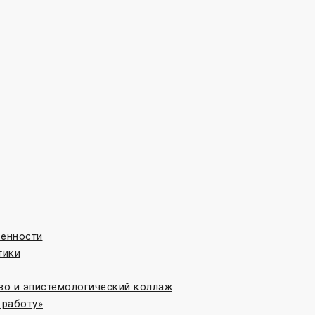
венности
тики
во и эпистемологический коллаж
 работу»