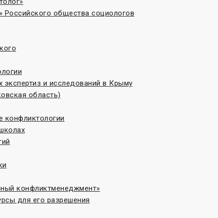
толог»
» Российского общества социологов
кого
ологии
 экспертиз и исследований в Крыму
овская область)
те конфликтологии
 школах
гий
ки
онный конфликтменеджмент»
рсы для его разрешения