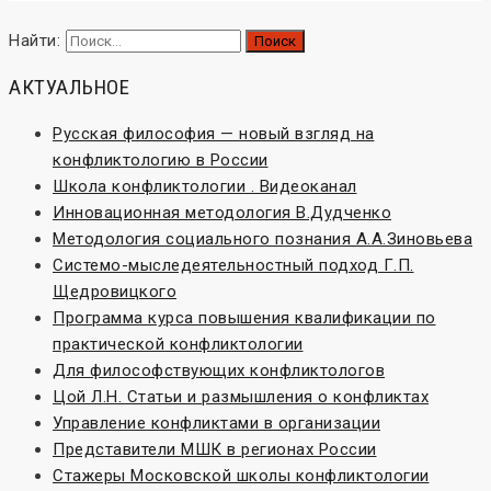
Найти:
АКТУАЛЬНОЕ
Русская философия — новый взгляд на
конфликтологию в России
Школа конфликтологии . Видеоканал
Инновационная методология В.Дудченко
Методология социального познания А.А.Зиновьева
Системо-мыследеятельностный подход Г.П.
Щедровицкого
Программа курса повышения квалификации по
практической конфликтологии
Для философствующих конфликтологов
Цой Л.Н. Статьи и размышления о конфликтах
Управление конфликтами в организации
Представители МШК в регионах России
Стажеры Московской школы конфликтологии