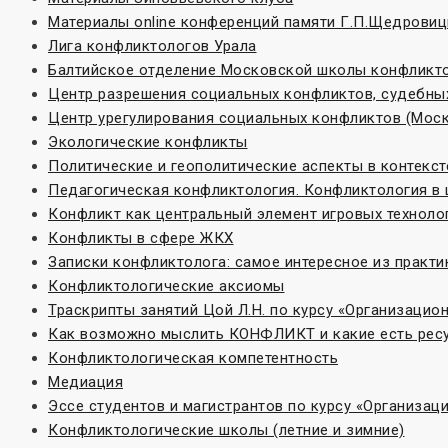
Материалы online конференций памяти Г.П.Щедровиц
Лига конфликтологов Урала
Балтийское отделение Московской школы конфликт
Центр разрешения социальных конфликтов, судебных
Центр урегулирования социальных конфликтов (Моск
Экологические конфликты
Политические и геополитические аспекты в контекс
Педагогическая конфликтология. Конфликтология в
Конфликт как центральный элемент игровых техноло
Конфликты в сфере ЖКХ
Записки конфликтолога: самое интересное из практи
Конфликтологические аксиомы
Траскрипты занятий Цой Л.Н. по курсу «Организаци
Как возможно мыслить КОНФЛИКТ и какие есть ресу
Конфликтологическая компетентность
Медиация
Эссе студентов и магистрантов по курсу «Организа
Конфликтологические школы (летние и зимние)