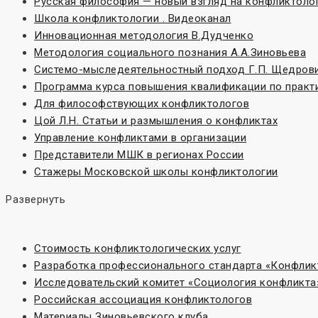
Русская философия — новый взгляд на конфликтоло
Школа конфликтологии . Видеоканал
Инновационная методология В.Дудченко
Методология социального познания А.А.Зиновьева
Системо-мыследеятельностный подход Г.П. Щедров
Программа курса повышения квалификации по практ
Для философствующих конфликтологов
Цой Л.Н. Статьи и размышления о конфликтах
Управление конфликтами в организации
Представители МШК в регионах России
Стажеры Московской школы конфликтологии
Развернуть
Стоимость конфликтологических услуг
Разработка профессионального стандарта «Конфлик
Исследовательский комитет «Социoлогия конфликта
Российская ассоциация конфликтологов
Материалы Зиновьевского клуба