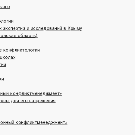
кого
ологии
 экспертиз и исследований в Крыму
овская область)
те конфликтологии
 школах
гий
ки
онный конфликтменеджмент»
рсы для его разрешения
ционный конфликтменеджмент»