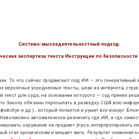
Системо-мыследеятельностный подход:
ческая экспертиза текста Инструкции по безопасности 
век. То что сейчас продвигают под ИИ — это генеративный 
е вероятные усредненные тексты, шлак из интернета, струк
й текст для суда, на основании которого — суд принял реш
ы по Закону обязаны пересылать в разведку США всю инфо
ейсбук и др.) , который лопается и рушит все вокруг. Бло
Невозможно автоматически различить где ИИ, а где самост
анировать окружение на предмет угроз, интерпретировать н
ый стал хроническим и мешает жить. Результат снижения к