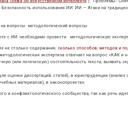
ана Грефа об искусственном интеллекте
). Проблемы- Снят
ки. Безопасность использования ИИ. ИИ — Атаки на традиц
л на вопросы методологический вопросы.
оте с ИИ. необходимо провести методологическую эксперт
из не столько содержания, с
колько способов, методов и п
 методологическая экспертиза отвечает на вопрос «КАК и 
чную (или логическую) состоятельность текста, выявить с
ля оценки диссертаций, статей), в юриспруденции (анализ 
учебных материалов), в законопроектах.
ого и конфликтологического сообщества, так как речь иде