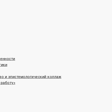
венности
тики
во и эпистемологический коллаж
 работу»