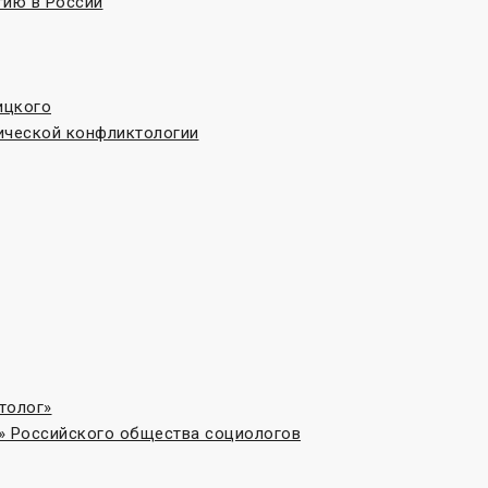
гию в России
ицкого
ической конфликтологии
толог»
» Российского общества социологов