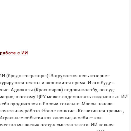
работе с ИИ
ИИ (бредогенераторы). Загружается весь интернет
турируются тексты и экономится время. И это будут
ение. Адвокаты (Красноярск) подали жалобу, но суд
рмацию, а потому ЦРУ может подсовывать вкидывать в ИИ
кчейн продвигался в России тотально. Массы начали
оятельная работа. Новое понятие -Когнитивная травма ,
ейтральные события как опасные, а себя — как
ачества мышления потеря смысла текста. ИИ нельзя