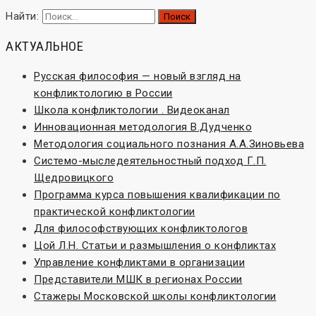
Найти:
АКТУАЛЬНОЕ
Русская философия — новый взгляд на
конфликтологию в России
Школа конфликтологии . Видеоканал
Инновационная методология В.Дудченко
Методология социального познания А.А.Зиновьева
Системо-мыследеятельностный подход Г.П.
Щедровицкого
Программа курса повышения квалификации по
практической конфликтологии
Для философствующих конфликтологов
Цой Л.Н. Статьи и размышления о конфликтах
Управление конфликтами в организации
Представители МШК в регионах России
Стажеры Московской школы конфликтологии