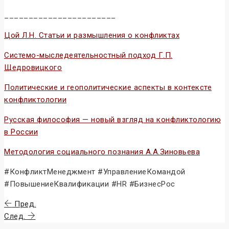
_______________________
Цой Л.Н. Статьи и размышления о конфликтах
Системо-мыследеятельностный подход Г.П.
Щедровицкого
Политические и геополитические аспекты в контексте
конфликтологии
Русская философия — новый взгляд на конфликтологию
в России
Методология социального познания А.А.Зиновьева
#КонфликтМенеджмент #УправлениеКомандой
#ПовышениеКвалификации #HR #БизнесРос
Пред.
След.