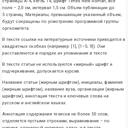
страницы А-4, кегль 14, шрифт Times New Roman, все
поля – 2,0 cм, интервал 1,5 cм. Объем публикации до
5 страниц. Материалы, превышающие указанный объем,
будут сокращены по усмотрению программной группы
оргкомитета.
В тексте ссылки на литературные источники приводятся в
квадратных скобках (например: [1], [1–5; 9]).
Они
расставляются в порядке их упоминания в тексте.
В тексте статьи не используются «жирный» шрифт и
подчеркивания, допускается курсив.
Название статьи (жирным шрифтом), инициалы, фамилия
(жирным шрифтом), название вуза, организации (жирным
шрифтом), аннотация текста и ключевые слова
на
русском и английском языках.
Аннотация содержания тезисов не более 50 слов;
отделяется пустыми строками; выравнивание – по
ширине; одинарный интервал; здесь и в тексте