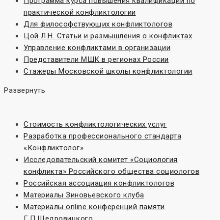
Программа курса повышения квалификации по
практической конфликтологии
Для философствующих конфликтологов
Цой Л.Н. Статьи и размышления о конфликтах
Управление конфликтами в организации
Представители МШК в регионах России
Стажеры Московской школы конфликтологии
Развернуть
Стоимость конфликтологических услуг
Разработка профессионального стандарта
«Конфликтолог»
Исследовательский комитет «Социoлогия
конфликта» Российского общества социологов
Российская ассоциация конфликтологов
Материалы Зиновьевского клуба
Материалы online конференций памяти
Г.П.Щедровицкого