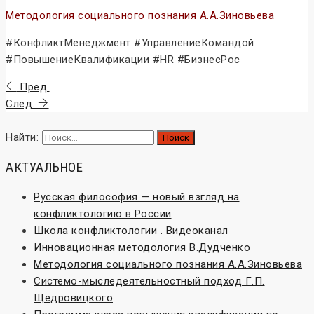
Методология социального познания А.А.Зиновьева
#КонфликтМенеджмент #УправлениеКомандой
#ПовышениеКвалификации #HR #БизнесРос
Пред.
След.
Найти:
АКТУАЛЬНОЕ
Русская философия — новый взгляд на
конфликтологию в России
Школа конфликтологии . Видеоканал
Инновационная методология В.Дудченко
Методология социального познания А.А.Зиновьева
Системо-мыследеятельностный подход Г.П.
Щедровицкого