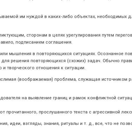
ваемой им нуждой в каких-либо объектах, необходимых дл
иктующим, сторонам в целях урегулирования путем перего
авило, подписанием соглашения.
или мышления в повторяющихся ситуациях. Осознанное по
и для решения повторяющихся (схожих) задач. Обычно прав
 и творческого отношения к ситуации.
лимая (воображаемая) проблема, служащая источником ра
дователя на выявление границ и рамок конфликтной ситуаци
от прочитанного, прослушанного текста с агрессивной лекс
я, идеи, взгляды, знания, ритуалы и т. д., все, что не поз