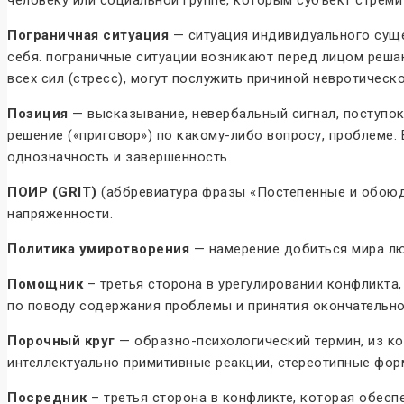
Пограничная ситуация
— ситуация индивидуального суще
себя. пограничные ситуации возникают перед лицом реша
всех сил (стресс), могут послужить причиной невротическ
Позиция
— высказывание, невербальный сигнал, поступок
решение («приговор») по какому-либо вопросу, проблеме
однозначность и завершенность.
ПОИР (GRIT)
(аббревиатура фразы «Постепенные и обоюд
напряженности.
Политика умиротворения
— намерение добиться мира лю
Помощник
– третья сторона в урегулировании конфликта
по поводу содержания проблемы и принятия окончательно
Порочный круг
— образно-психологический термин, из ко
интеллектуально примитивные реакции, стереотипные фор
Посредник
– третья сторона в конфликте, которая обес