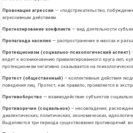
Провокация агрессии
— «подстрекательство, побуждение
агрессивным действиям.
Прогнозирование конфликта
— вид деятельности субъек
Пропаганда насилия
— распространение в массах и разъ
Протекционизм (социально-психологический аспект)
—
ведет к возникновению привилегированного круга лип, ку
протекционизм негативно сказывается на психологическо
Протест (общественный)
– коллективные действия люде
поведения лиц. Протест, как правило, проявляется в экс
Противоборство
— взаимодействие субъектов социально
Противоречие (социальное)
– несовпадение, расхожден
диалектических, политических, экономических, идеологиче
Выделяются три периода существования противоречий: во