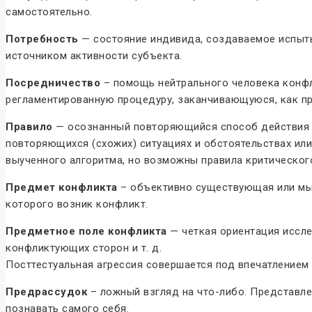
самостоятельно.
Потребность
— состояние индивида, создаваемое испыты
источником активности субъекта.
Посредничество
– помощь нейтрального человека конфл
регламентированную процедуру, заканчивающуюся, как пр
Правило
— осознанный повторяющийся способ действия 
повторяющихся (схожих) ситуациях и обстоятельствах ил
выученного алгоритма, но возможны правила критического
Предмет конфликта
– объективно существующая или мыс
которого возник конфликт.
Предметное поле конфликта
— четкая ориентация иссле
конфликтующих сторон и т. д.
Посттестуальная агрессия совершается под впечатлением 
Предрассудок
– ложный взгляд на что-либо. Представлени
познавать самого себя.