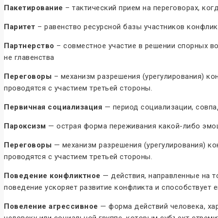
Пакетирование
– тактический прием на переговорах, ког
Паритет
– равенство ресурсной базы участников конфлик
Партнерство
– совместное участие в решении спорных в
не главенства
Переговоры
– механизм разрешения (урегулирования) ко
проводятся с участием третьей стороны.
Первичная социализация
— период социализации, совпа
Пароксизм
— острая форма переживания какой-либо эмоци
Переговоры
— механизм разрешения (урегулирования) ко
проводятся с участием третьей стороны.
Поведение конфликтное
— действия, направленные на т
поведение ускоряет развитие конфликта и способствует е
Повеление агрессивное
— форма действий человека, ха
человеку или социальной группе, которым субъект стреми