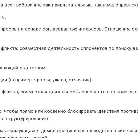
да все требования, как привлекательные, так и малопривле
та.
опросов на основе согласованных интересов. Отношения, о
нфликта; совместная деятельность оппонентов по поиску 
дающий с детством.
и (например, ярости, ужаса, отчаяния).
нфликта; совместная деятельность оппонентов по поиску 
о, чтобы прямо или косвенно блокировать действия противо
го структурированию.
рактеризующаяся демонстрацией превосходства в силе или
тся причинить ущерб.