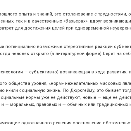
ошлого опыта и знаний, это столкновение с трудностями, 
енных, так и в качественных «барьерах», вдруг возникающ
атрат для достижения целей при одновременной неуверенно
е потенциально возможные стереотипные реакции субъект
огда человек открыто (в литературной форме) берет на се
 психологии — субъективно) возникающая в ходе развития, 
о общества уровня, «норм» нежелательных массовых явлени
ю и/или социальную жизнь. По Дюркгейму, это бывает тогд
е социальные нормы уже не действуют, новые — еще не дейс
и — моральных, правовых и — обычных или традиционных и 
имеющее однозначного решения соотношение обстоятельств