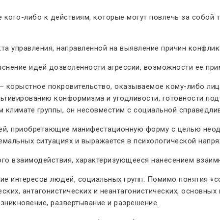
 кого-либо к действиям, которые могут повлечь за собой 
та управления, направленной на выявление причин конфликт
яснение идей дозволенности агрессии, возможности ее при
 корыстное покровительство, оказываемое кому-либо лиц
льтивированию конформизма и угодливости, готовности под
м климате группы, он несовместим с социальной справедли
й, приобретающие манифестационную форму с целью неодо
тремальных ситуациях и выражается в психологической напр
го взаимодействия, характеризующееся нанесением взаим
ие интересов людей, социальных групп. Помимо понятия «
ских, антагонистических и неантагонистических, основных и
зникновение, развертывание и разрешение.