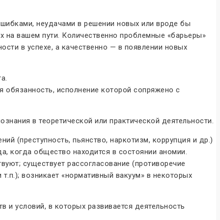
ошибками, неудачами в решении новых или вроде бы
их на вашем пути. Количественно проблемные «барьеры»
сти в успехе, а качественно — в появлении новых
а.
бя обязанность, исполнение которой сопряжено с
познания в теоретической или практической деятельности.
й (преступность, пьянство, наркотизм, коррупция и др.)
а, когда общество находится в состоянии аномии.
твуют; существует рассогласование (противоречие
т.п.); возникает «нормативный вакуум» в некоторых
 и условий, в которых развивается деятельность