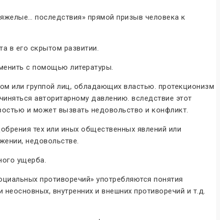
тяжелые… последствия» прямой призыв человека к
а в его скрытом развитии.
менить с помощью литературы.
ом или группой лиц, обладающих властью. протекционизм
чиняться авторитарному давлению. вследствие этот
востью и может вызвать недовольство и конфликт.
брения тех или иных общественных явлений или
яжении, недовольстве.
ного ущерба.
социальных противоречий» употребляются понятия
 неосновных, внутренних и внешних противоречий и т.д.