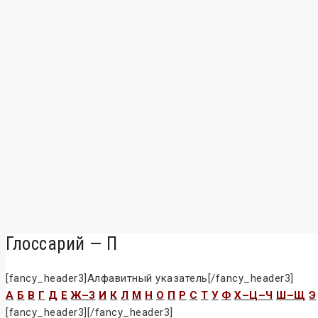
Глоссарий — П
[fancy_header3]Алфавитный указатель[/fancy_header3]
А
Б
В
Г
Д
Е
Ж–З
И
К
Л
М
H
О
П
Р
C
Т
У
Ф
Х–Ц–Ч
Ш–Щ
Э
[fancy_header3][/fancy_header3]