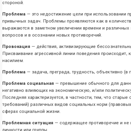
стороной.
Проблема
— это недостижение цели при использовании пр
привычных задач. Проблемы проявляются как в количеств
выражаются в заметном увеличении времени и различных з
вопросов и в осознании новых противоречий.
Провокация
— действия, активизирующие бессознательны
Присваивание агрессивной линии поведения происходит, к
насилием.
Проблема
— задача, преграда, трудность, объективно (в
Проблема социальная
— превышение обычного для данног
негативно влияющих на экономическую, и/или политическу
Последняя характеризуется, в частности, тем, что стары
требований) различных видов социальных норм (правовых 
сферах социальной жизни.
Проблемная ситуация
— содержащее противоречие и не 
личности или группы.