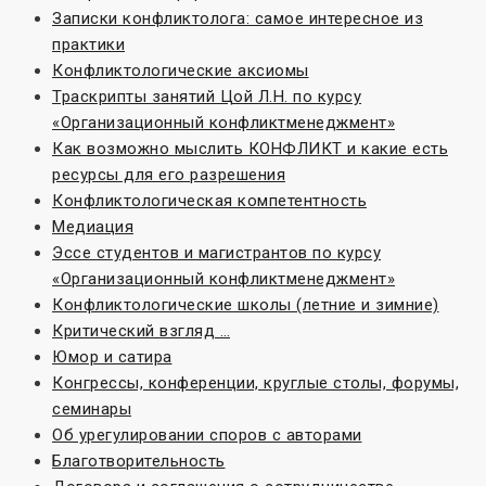
Записки конфликтолога: самое интересное из
практики
Конфликтологические аксиомы
Траскрипты занятий Цой Л.Н. по курсу
«Организационный конфликтменеджмент»
Как возможно мыслить КОНФЛИКТ и какие есть
ресурсы для его разрешения
Конфликтологическая компетентность
Медиация
Эссе студентов и магистрантов по курсу
«Организационный конфликтменеджмент»
Конфликтологические школы (летние и зимние)
Критический взгляд …
Юмор и сатира
Конгрессы, конференции, круглые столы, форумы,
семинары
Об урегулировании споров с авторами
Благотворительность