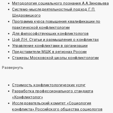
Методология социального познания А.А.Зиновьева
Системо-мыследеятельностный подход Г.П.
Щедровицкого
Программа курса повышения квалификации по
практической конфликтологии
Для философствующих конфликтологов
Цой Л.Н. Статьи и размышления о конфликтах
Управление конфликтами в организации
Представители МШК в регионах России
Стажеры Московской школы конфликтологии
Развернуть
Стоимость конфликтологических услуг
Разработка профессионального стандарта
«Конфликтолог»
Исследовательский комитет «Социoлогия
конфликта» Российского общества социологов