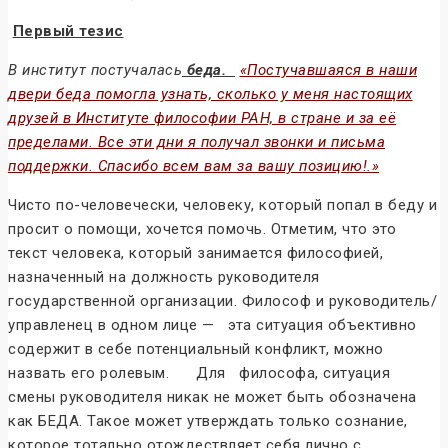
Первый тезис
В институт постучалась
беда.
«Постучавшаяся в наши
двери беда помогла узнать, сколько у меня настоящих
друзей в Институте философии РАН, в стране и за её
пределами. Все эти дни я получал звонки и письма
поддержки. Спасибо всем вам за вашу позицию!.»
Чисто по-человечески, человеку, который попал в беду и
просит о помощи, хочется помочь. Отметим, что это
текст человека, который занимается философией,
назначенный на должность руководителя
государственной организации. Философ и руководитель/
управленец в одном лице — эта ситуация объективно
содержит в себе потенциальный конфликт, можно
назвать его ролевым. Для философа, ситуация
смены руководителя никак не может быть обозначена
как БЕДА. Такое может утверждать только сознание,
которое тотально отождествляет себя лично с