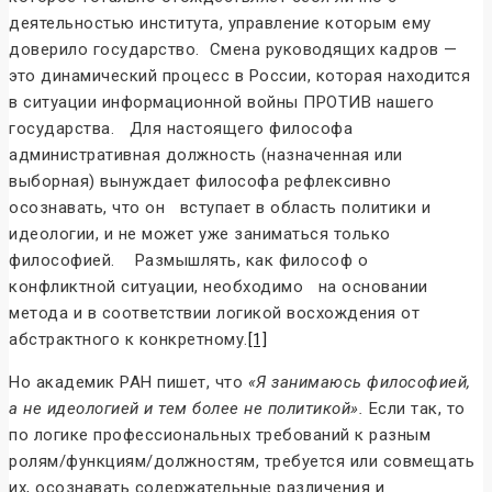
деятельностью института, управление которым ему
доверило государство. Смена руководящих кадров —
это динамический процесс в России, которая находится
в ситуации информационной войны ПРОТИВ нашего
государства. Для настоящего философа
административная должность (назначенная или
выборная) вынуждает философа рефлексивно
осознавать, что он вступает в область политики и
идеологии, и не может уже заниматься только
философией. Размышлять, как философ о
конфликтной ситуации, необходимо на основании
метода и в соответствии логикой восхождения от
абстрактного к конкретному.
[1]
Но академик РАН пишет, что
«Я занимаюсь философией,
а не идеологией и тем более не политикой».
Если так, то
по логике профессиональных требований к разным
ролям/функциям/должностям, требуется или совмещать
их, осознавать содержательные различения и