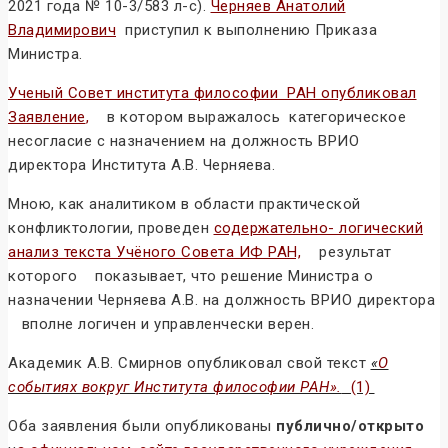
2021 года № 10-3/583 л-с).
Черняев Анатолий
Владимирович
приступил к выполнению Приказа
Министра.
Ученый Совет института философии РАН опубликовал
Заявление
,
в котором выражалось категорическое
несогласие с назначением на должность ВРИО
директора Института А.В. Черняева.
Мною, как аналитиком в области практической
конфликтологии, проведен
содержательно- логический
анализ текста Учёного Совета ИФ РАН,
результат
которого показывает, что решение Министра о
назначении Черняева А.В. на должность ВРИО директора
вполне логичен и управленчески верен.
Академик А.В. Смирнов опубликовал свой текст
«
О
событиях вокруг Института философии РАН».
(1)
Оба заявления были опубликованы
публично/открыто