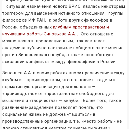
ситуация назначения нового ВРИО, явилась некоторым
триггером для выяснения истинного отношения группы
философов ИФ РАН, к работе других философов в
России, объединенных
клубным пространством и
изучавшим работы Зиновьева А.А.
.
Это отношение
можно назвать провокационным, так как текст
академика публично настраивает общественное мнение
против Зиновьевского клуба, а также способствует
эскалации конфликта между философами в России.
Зиновьев А.А. в своих работах вносит различение между
клубом и производством, что позволяет отделить
нормативную организацию деятельности —
«производство» от «пространства» свободного для
мышления и «творчества» — «клуб». Более того, такое
различение/разделение позволяет понять, что
социальная жизнь не должна «тащиться» в
производственные организации, т.е. «место работы» не
должно становиться «местом социальной жизни.»