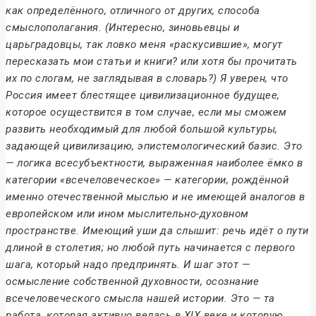
как определённого, отличного от других, способа
смыслополагания. (Интересно, зиновьевцы и
царьградовцы, так ловко меня «раскусившие», могут
пересказать мои статьи и книги? или хотя бы прочитать
их по слогам, не заглядывая в словарь?) Я уверен, что
Россия имеет блестящее цивилизационное будущее,
которое осуществится в том случае, если мы сможем
развить необходимый для любой большой культуры,
задающей цивилизацию, эпистемологический базис. Это
— логика всесубъектности, выраженная наиболее ёмко в
категории «всечеловеческое» — категории, рождённой
именно отечественной мыслью и не имеющей аналогов в
европейском или ином мыслительно-духовном
пространстве. Имеющий уши да слышит: речь идёт о пути
длиной в столетия; но любой путь начинается с первого
шага, который надо предпринять. И шаг этот —
осмысление собственной духовности, осознание
всечеловеческого смысла нашей истории. Это — та
работа, которая активно велась в XIX веке и которую