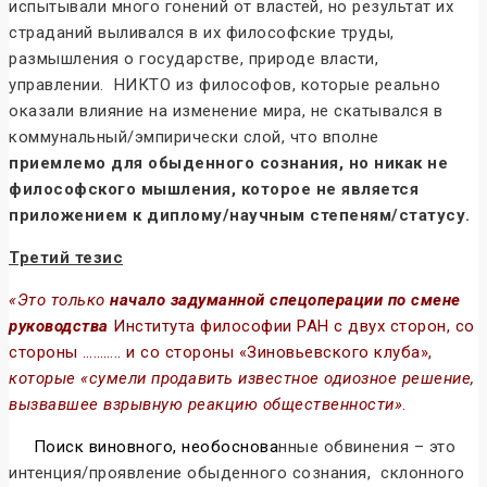
испытывали много гонений от властей, но результат их
страданий выливался в их философские труды,
размышления о государстве, природе власти,
управлении. НИКТО из философов, которые реально
оказали влияние на изменение мира, не скатывался в
коммунальный/эмпирически слой, что вполне
приемлемо для обыденного сознания, но никак не
философского мышления, которое не является
приложением к диплому/научным степеням/статусу.
Третий тезис
«Это только
начало задуманной спецоперации по смене
руководства
Института философии РАН с двух сторон, со
стороны ……….. и со стороны «Зиновьевского клуба»,
которые «сумели продавить известное одиозное решение,
вызвавшее взрывную реакцию общественности»
.
Поиск виновного, необоснова
нные обвинения – это
интенция/проявление обыденного сознания, склонного