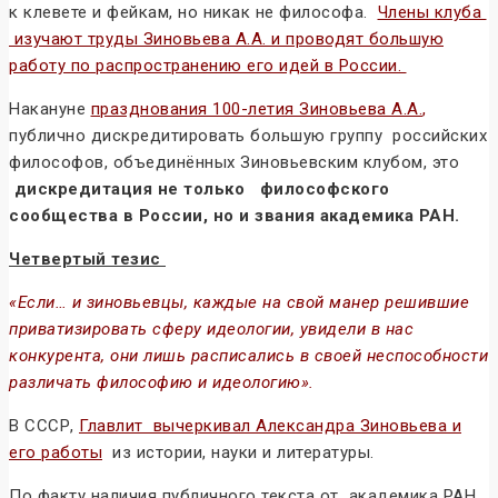
к клевете и фейкам, но никак не философа.
Члены клуба
изучают труды Зиновьева А.А. и проводят большую
работу по распространению его идей в России.
Накануне
празднования 100-летия Зиновьева А.А.
,
публично дискредитировать большую группу российских
философов, объединённых Зиновьевским клубом, это
дискредитация не только философского
сообщества в России, но и звания академика РАН.
Четвертый тезис
«Если… и зиновьевцы, каждые на свой манер решившие
приватизировать сферу идеологии, увидели в нас
конкурента, они лишь расписались в своей неспособности
различать философию и идеологию».
В СССР,
Главлит вычеркивал Александра Зиновьева и
его работы
из истории, науки и литературы.
По факту наличия публичного текста от академика РАН,