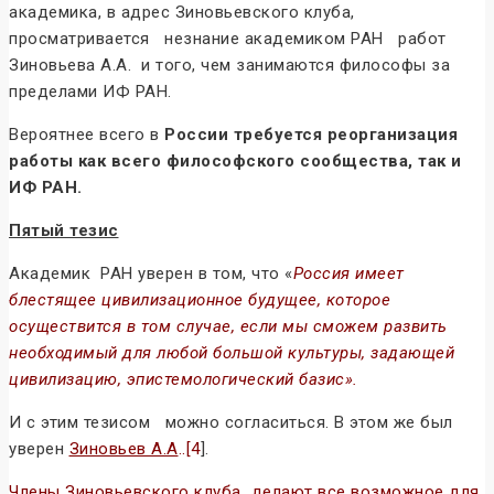
академика, в адрес Зиновьевского клуба,
просматривается незнание академиком РАН работ
Зиновьева А.А. и того, чем занимаются философы за
пределами ИФ РАН.
Вероятнее всего в
России требуется реорганизация
работы как всего философского сообщества, так и
ИФ РАН.
Пятый тезис
Академик РАН уверен в том, что «
Россия имеет
блестящее цивилизационное будущее, которое
осуществится в том случае, если мы сможем развить
необходимый для любой большой культуры, задающей
цивилизацию, эпистемологический базис».
И с этим тезисом можно согласиться. В этом же был
уверен
Зиновьев А.А
..
[4
].
Ч
лены Зиновьевского клуба делают все возможное для