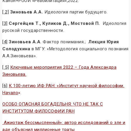
Канон+РООИ «Реабилитация»,2022.
[ 2]
Зиновьев А.А.
Идеология партии будущего.
[3]
Сергейцев Т., Куликов Д., Мостовой П.
Идеология
русской государственности.
[4]
Зиновьев А.А
. Фактор понимания.;
Лекция Юрия
Солодухина
в МГУ: «Методология социального познания
А.А.Зиновьева».
[ 5]
Ключевые мероприятия 2022 – Года Александра
Зиновьева.
[6]
К 100-летию ИФ РАН: «Институт научной философии.
Начало
».
ОСОБО ОПАСНАЯ БОГАДЕЛЬНЯ: ЧТО НЕ ТАК С
ИНСТИТУТОМ ФИЛОСОФИИ РАН
Ажиотаж бессмысленный»: автор исследований о зле и
аде объяснил миллионные траты