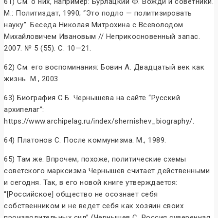
61) См. о них, например: Бурлацкий Ф. Вожди и советники.
М.: Политиздат, 1990; “Это подло — политизировать
науку”. Беседа Николая Митрохина с Всеволодом
Михайловичем Ивановым // Неприкосновенный запас.
2007. № 5 (55). С. 10—21.
62) См. его воспоминания: Бовин А. Двадцатый век как
жизнь. М., 2003.
63) Биография С.Б. Чернышева на сайте “Русский
архипелаг”:
https://www.archipelag.ru/index/shernishev_biography/.
64) Платонов С. После коммунизма. М., 1989.
65) Там же. Впрочем, похоже, политические схемы
советского марксизма Чернышев считает действенными
и сегодня. Так, в его новой книге утверждается:
“[Российское] общество не осознает себя
собственником и не ведет себя как хозяин своих
производительных сил” (Чернышев С. Россия суверенная.