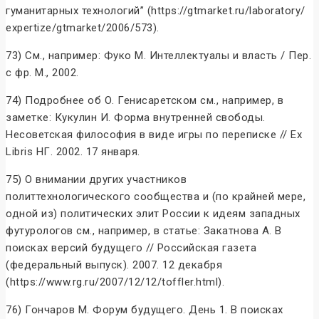
гуманитарных технологий” (https://gtmarket.ru/laboratory/
expertize/gtmarket/2006/573).
73) См., например: Фуко М. Интеллектуалы и власть / Пер.
с фр. М., 2002.
74) Подробнее об О. Генисаретском см., например, в
заметке: Кукулин И. Форма внутренней свободы.
Несоветская философия в виде игры по переписке // Ex
Libris НГ. 2002. 17 января.
75) О внимании других участников
политтехнологического сообщества и (по крайней мере,
одной из) политических элит России к идеям западных
футурологов см., например, в статье: Закатнова А. В
поисках версий будущего // Российская газета
(федеральный выпуск). 2007. 12 декабря
(https://www.rg.ru/2007/12/12/toffler.html).
76) Гончаров М. Форум будущего. День 1. В поисках