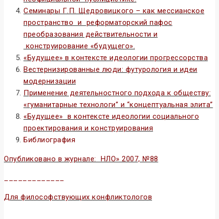
Семинары Г.П. Щедровицкого – как мессианское
пространство и реформаторский пафос
преобразования действительности и
конструирование «будущего».
«Будущее» в контексте идеологии прогрессорства
Вестернизированные люди: футурология и идеи
модернизации
Применение деятельностного подхода к обществу:
«гуманитарные технологи” и “концептуальная элита”
«Будущее» в контексте идеологии социального
проектирования и конструирования
Библиография
Опубликовано в журнале: НЛО» 2007, №88
_____________
Для философствующих конфликтологов
Конфлитология и конфликты