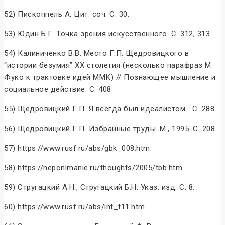
52) Пископпель А. Цит. соч. С. 30.
53) Юдин Б.Г. Точка зрения искусственного. С. 312, 313.
54) Калиниченко В.В. Место Г.П. Щедровицкого в
“истории безумия” ХХ столетия (несколько парафраз М.
Фуко к трактовке идей ММК) // Познающее мышление и
социальное действие. С. 408.
55) Щедровицкий Г.П. Я всегда был идеалистом… С. 288.
56) Щедровицкий Г.П. Избранные труды. М., 1995. С. 208.
57) https://www.rusf.ru/abs/gbk_008.htm.
58) https://neponimanie.ru/thoughts/2005/tbb.htm.
59) Стругацкий А.Н., Стругацкий Б.Н. Указ. изд. С. 8.
60) https://www.rusf.ru/abs/int_t11.htm.