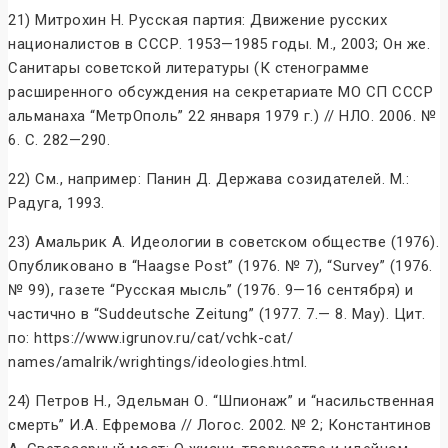
21) Митрохин Н. Русская партия: Движение русских
националистов в СССР. 1953—1985 годы. М., 2003; Он же.
Санитары советской литературы (К стенограмме
расширенного обсуждения на секретариате МО СП СССР
альманаха “МетрОполь” 22 января 1979 г.) // НЛО. 2006. №
6. С. 282—290.
22) См., например: Панин Д. Держава созидателей. М.:
Радуга, 1993.
23) Амальрик А. Идеологии в советском обществе (1976).
Опубликовано в “Haagse Post” (1976. № 7), “Survey” (1976.
№ 99), газете “Русская мысль” (1976. 9—16 сентября) и
частично в “Suddeutsche Zeitung” (1977. 7.— 8. May). Цит.
по: https://www.igrunov.ru/cat/vchk-cat/
names/amalrik/wrightings/ideologies.html.
24) Петров Н., Эдельман О. “Шпионаж” и “насильственная
смерть” И.А. Ефремова // Логос. 2002. № 2; Константинов