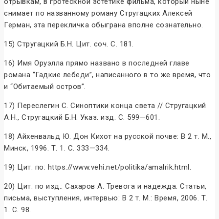
отрывкам, в гротескной эстетике фильма, который ныне
снимает по названному роману Стругацких Алексей
Герман, эта перекличка обыграна вполне сознательно.
15) Стругацкий Б.Н. Цит. соч. С. 181.
16) Имя Оруэлла прямо названо в последней главе
романа “Гадкие лебеди”, написанного в то же время, что
и “Обитаемый остров”.
17) Переслегин С. Синоптики конца света // Стругацкий
А.Н., Стругацкий Б.Н. Указ. изд. С. 599—601.
18) Айхенвальд Ю. Дон Кихот на русской почве: В 2 т. М.,
Минск, 1996. Т. 1. С. 333—334.
19) Цит. по: https://www.vehi.net/politika/amalrik.html.
20) Цит. по изд.: Сахаров А. Тревога и надежда. Статьи,
письма, выступления, интервью: В 2 т. М.: Время, 2006. Т.
1. С. 98.