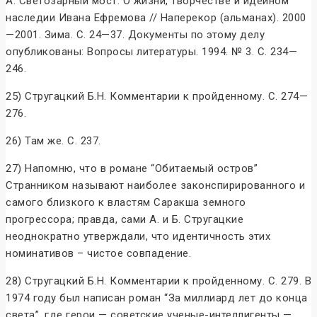
А. Светозарный мост: О жизни, творчестве и идейном
наследии Ивана Ефремова // Наперекор (альманах). 2000
—2001. Зима. С. 24—37. Документы по этому делу
опубликованы: Вопросы литературы. 1994. № 3. С. 234—
246.
25) Стругацкий Б.Н. Комментарии к пройденному. С. 274—
276.
26) Там же. С. 237.
27) Напомню, что в романе “Обитаемый остров”
Странником называют наиболее законспирированного и
самого близкого к властям Саракша земного
прогрессора; правда, сами А. и Б. Стругацкие
неоднократно утверждали, что идентичность этих
номинативов – чистое совпадение.
28) Стругацкий Б.Н. Комментарии к пройденному. С. 279. В
1974 году был написан роман “За миллиард лет до конца
света”, где герои — советские ученые-интеллигенты —