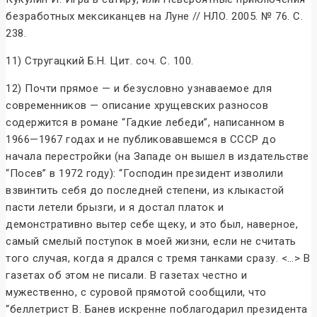
безработных мексиканцев на Луне // НЛО. 2005. № 76. С.
238.
11) Стругацкий Б.Н. Цит. соч. С. 100.
12) Почти прямое — и безусловно узнаваемое для
современников — описание хрущевских разносов
содержится в романе “Гадкие лебеди”, написанном в
1966—1967 годах и не публиковавшемся в СССР до
начала перестройки (на Западе он вышел в издательстве
“Посев” в 1972 году): “Господин президент изволили
взвинтить себя до последней степени, из клыкастой
пасти летели брызги, и я достал платок и
демонстративно вытер себе щеку, и это был, наверное,
самый смелый поступок в моей жизни, если не считать
того случая, когда я дрался с тремя танками сразу. <…> В
газетах об этом не писали. В газетах честно и
мужественно, с суровой прямотой сообщили, что
“беллетрист В. Банев искренне поблагодарил президента