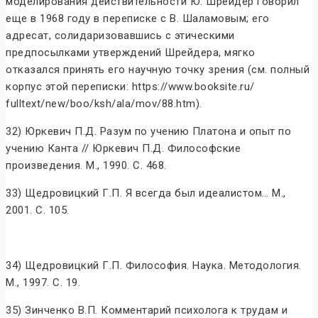
моделирования действительности Ю. Шрейдер говорил
еще в 1968 году в переписке с В. Шаламовым; его
адресат, солидаризовавшись с этическими
предпосылками утверждений Шрейдера, мягко
отказался принять его научную точку зрения (см. полный
корпус этой переписки: https://www.booksite.ru/
fulltext/new/boo/ksh/ala/mov/88.htm).
32) Юркевич П.Д. Разум по учению Платона и опыт по
учению Канта // Юркевич П.Д. Философские
произведения. М., 1990. С. 468.
33) Щедровицкий Г.П. Я всегда был идеалистом… М.,
2001. С. 105.
34) Щедровицкий Г.П. Философия. Наука. Методология.
М., 1997. С. 19.
35) Зинченко В.П. Комментарий психолога к трудам и