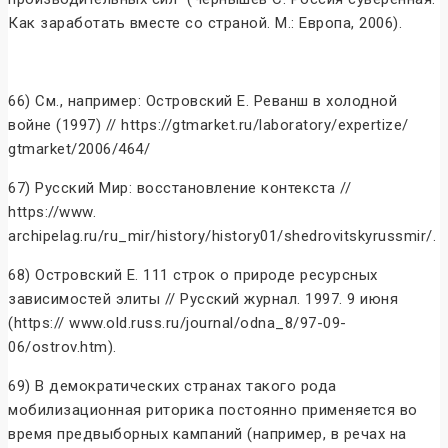
Как заработать вместе со страной. М.: Европа, 2006).
66) См., например: Островский Е. Реванш в холодной
войне (1997) // https://gtmarket.ru/laboratory/expertize/
gtmarket/2006/464/
67) Русский Мир: восстановление контекста //
https://www.
archipelag.ru/ru_mir/history/history01/shedrovitskyrussmir/.
68) Островский Е. 111 строк о природе ресурсных
зависимостей элиты // Русский журнал. 1997. 9 июня
(https:// www.old.russ.ru/journal/odna_8/97-09-
06/ostrov.htm).
69) В демократических странах такого рода
мобилизационная риторика постоянно применяется во
время предвыборных кампаний (например, в речах на