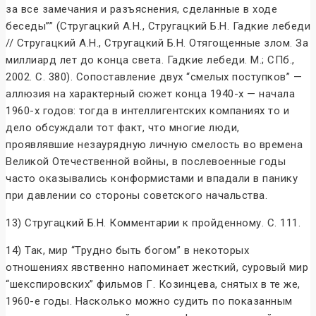
за все замечания и разъяснения, сделанные в ходе
беседы”” (Стругацкий А.Н., Стругацкий Б.Н. Гадкие лебеди
// Стругацкий А.Н., Стругацкий Б.Н. Отягощенные злом. За
миллиард лет до конца света. Гадкие лебеди. М.; СПб.,
2002. С. 380). Сопоставление двух “смелых поступков” —
аллюзия на характерный сюжет конца 1940-х — начала
1960-х годов: тогда в интеллигентских компаниях то и
дело обсуждали тот факт, что многие люди,
проявлявшие незаурядную личную смелость во времена
Великой Отечественной войны, в послевоенные годы
часто оказывались конформистами и впадали в панику
при давлении со стороны советского начальства.
13) Стругацкий Б.Н. Комментарии к пройденному. С. 111.
14) Так, мир “Трудно быть богом” в некоторых
отношениях явственно напоминает жесткий, суровый мир
“шекспировских” фильмов Г. Козинцева, снятых в те же,
1960-е годы. Насколько можно судить по показанным