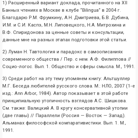
1) Расширенный вариант доклада, прочитанного на XII
Банных чтениях в Москве в клубе “Bilingua” в 2004 г.
Благодарю Р.М. Фрумкину, А.Н. Дмитриева, Б.В. Дубина,
И.М. и С.И. Каспэ, М.Н. Липовецкого, Н.А. Митрохина и
В.Ф. Спиридонова за ценные советы и консультации,
данные мне на разных этапах подготовки этой статьи.
2) Луман Н. Тавтология и парадокс в самоописаниях
современного общества / Пер. с нем. А.Ф. Филиппова //
Социо-логос. Вып. 1. Общество и сферы смысла. М., 1991.
3) Среди работ на эту тему упомянем книгу: Альтшуллер
М.Г. Беседа любителей русского слова. М.: НЛО, 2007 (1-е
изд.: Ann Arbor, 1984). Автор показывает в этой работе
принципиальную утопичность взглядов А.С. Шишкова.
См. также: Валицкий А. В кругу консервативной утопии
(две главы) // Параллели (Россия — Восток — Запад).
Альманах философской компаративистики. Вып. 1. М.,
1991.