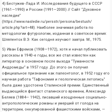
4) Бестужев-Лада И. Исследования будущего в СССР
(1961—1990) и России (1991—2000) // Сайт “Духовное
наследие”
(https://www.nasledie.ru/persstr/persona/bestush/
article.php?art=48). Наиболее значимая работа по
методологии футурологии, изданная в советское время:
Шляпентох В.Э. Как сегодня изучают завтра. М., 1975.
5) Иван Ефремов (1908—1972), хотя и начал публиковать
рассказы в 1940-е годы, все же стал известен как
литератор в основном после выхода “Туманности
Андромеды” в 1957 году. До этого он получил
официальное признание как палеонтолог, в 1952 году его
научная работа “Тафономия и геологическая летопись”
была даже удостоена Сталинской премии. Единственный
выдающийся фантаст сталинского времени, Александр
Беляев (1884— 1942), писавший изощренные социально-
антропологические романы и умерший от голода на
территории, оккупированной фашистскими войсками, —